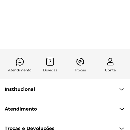
Atendimento
Dúvidas
Trocas
Conta
Institucional
Quem Somos
Atendimento
Políticas de Privacidade
Formas de Pagamento
Dúvidas Frequentes
Trocas e Devoluções
Formas de Entrega
Fale conosco pelo WhatsApp