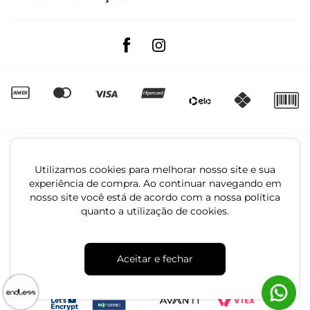
Trocas e Devoluções
Segunda à sexta das 8:00 às 17:00
Regulamento de Promoções
Quero Revender
Canal de Denúncias | Ética
Utilizamos cookies para melhorar nosso site e sua
experiência de compra. Ao continuar navegando em
nosso site você está de acordo com a nossa política
quanto a utilização de cookies.
CNPJ: 79.233.672/0001-05
Aceitar e fechar
Av. Maria Marangoni, 391 - 89129-080 - Luiz Alves - SC