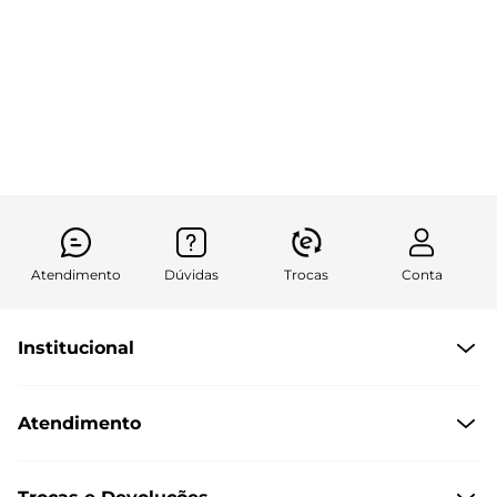
Atendimento
Dúvidas
Trocas
Conta
Institucional
Quem Somos
Atendimento
Políticas de Privacidade
Formas de Pagamento
Dúvidas Frequentes