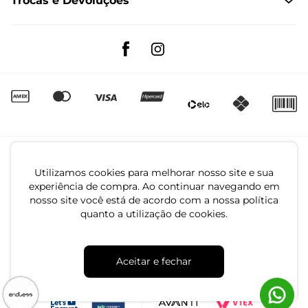
Trocas e Devoluções
Formas de Entrega
Fale conosco pelo WhatsApp
Trocas e Devoluções
Segunda à sexta das 8:00 às 17:00
Regulamento de Promoções
Quero Revender
Canal de Denúncias | Ética
Utilizamos cookies para melhorar nosso site e sua
experiência de compra. Ao continuar navegando em
nosso site você está de acordo com a nossa política
quanto a utilização de cookies.
CNPJ: 79.233.672/0001-05
Aceitar e fechar
Av. Maria Marangoni, 391 - 89129-080 - Luiz Alves - SC