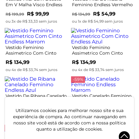
Em V Malha Visco Endless
Feminino Endless Vermelho
Azul
R$ 99,99
R$ 54,99
R$ 199,99
R$ 134,99
ou 3x de R$ 33,33 sem juros
ou 1x de R$ 54,99 sem juros
Vestido Feminino
Vestido Feminino
Assimetrico Com Cinto
Assimetrico Com Cinto
Endless Marrom
Endless Azul
R$ 134,99
R$ 134,99
ou 4x de R$ 33,74 sem juros
ou 4x de R$ 33,74 sem juros
-59%
Vestido De Ribana Canelado
Vestido Canelado Feminino
Feminino Endless Azul
Endless Marrom
R$ 109,99
R$ 59,99
Utilizamos cookies para melhorar nosso site e sua
R$ 144,99
experiência de compra. Ao continuar navegando em
ou 3x de R$ 36,66 sem juros
ou 2x de R$ 29,99 sem juros
nosso site você está de acordo com a nossa política
-59%
-50%
quanto a utilização de cookies.