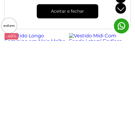
Vestido Midi em
Vestido Curto Feminino Em
Viscotorcion Feminino
Malha Lantejoula Endless
Aceitar e fechar
Endless Preto
Unica
R$ 74,99
R$ 69,99
R$ 184,99
R$ 139,99
ou 2x de R$ 37,49 sem juros
ou 2x de R$ 34,99 sem juros
-49%
Vestido Longo Feminino
Vestido Midi Com Fenda
em Meia Malha Endless Azul
Lateral Endless Preto
R$ 104,99
R$ 259,99
R$ 204,99
ou 3x de R$ 34,99 sem juros
ou 6x de R$ 43,33 sem juros
Atendimento
Dúvidas
Trocas
Conta