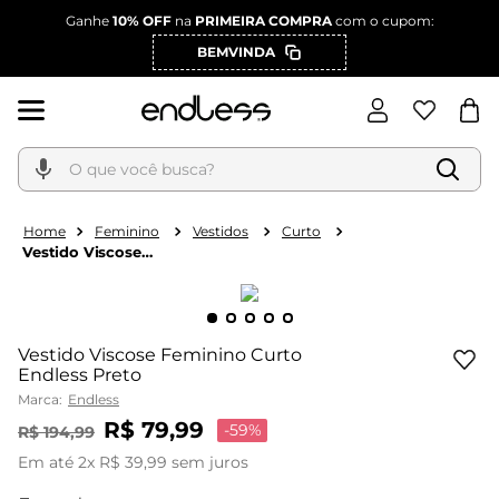
Ganhe
10% OFF
na
PRIMEIRA COMPRA
com o cupom:
BEMVINDA
O que você busca?
Feminino
Vestidos
Curto
Vestido Viscose
Feminino Curto Endless
Preto
Vestido Viscose Feminino Curto
Endless Preto
Marca:
Endless
R$
79
,
99
-
59%
R$
194
,
99
Em até
2
x
R$
39
,
99
sem juros