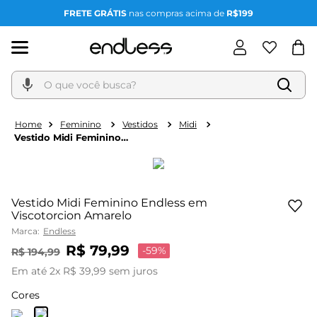
FRETE GRÁTIS
nas compras acima de
R$199
O que você busca?
Feminino
Vestidos
Midi
Vestido Midi Feminino
Endless em
Viscotorcion Amarelo
Vestido Midi Feminino Endless em
Viscotorcion Amarelo
Marca:
Endless
R$
79
,
99
-
59%
R$
194
,
99
Em até
2
x
R$
39
,
99
sem juros
Cores