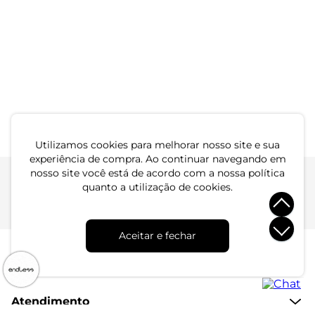
-53%
-42%
Vestido Feminino Midi
Vestido Feminino Longo
Manga Bufante Endless
Visco Maquinetada Endless
Verde
R$ 94,99
R$ 164,99
Preto
R$ 89,99
R$ 189,99
ou 3x de R$ 31,66 sem juros
ou 3x de R$ 29,99 sem juros
Utilizamos cookies para melhorar nosso site e sua
experiência de compra. Ao continuar navegando em
nosso site você está de acordo com a nossa política
quanto a utilização de cookies.
Atendimento
Dúvidas
Trocas
Conta
Aceitar e fechar
Institucional
Quem Somos
Atendimento
Políticas de Privacidade