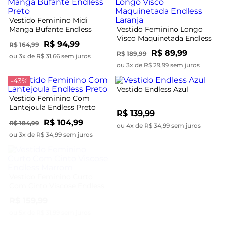
Vestido Feminino Midi
Manga Bufante Endless
Vestido Feminino Longo
Preto
Visco Maquinetada Endless
R$ 94,99
R$ 164,99
Laranja
R$ 89,99
R$ 189,99
ou 3x de R$ 31,66 sem juros
ou 3x de R$ 29,99 sem juros
-43%
Vestido Endless Azul
Vestido Feminino Com
Lantejoula Endless Preto
R$ 139,99
R$ 104,99
R$ 184,99
ou 4x de R$ 34,99 sem juros
ou 3x de R$ 34,99 sem juros
-39%
Vestido Feminino Curto
Vestido Feminino Manga
Com Cinto Viscose Endless
Longa Bufante Endless
Marrom
Preto
R$ 159,99
R$ 124,99
R$ 204,99
ou 5x de R$ 31,99 sem juros
ou 4x de R$ 31,24 sem juros