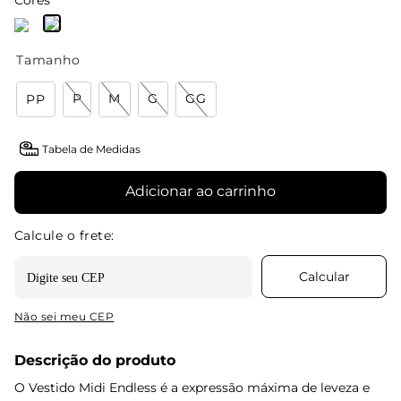
Cores
Tamanho
P
M
G
GG
PP
Tabela de Medidas
Adicionar ao carrinho
Não sei meu CEP
Descrição do produto
O Vestido Midi Endless é a expressão máxima de leveza e