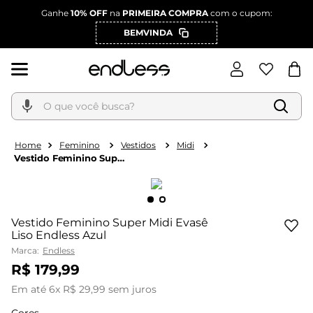
Ganhe
10% OFF
na
PRIMEIRA COMPRA
com o cupom:
BEMVINDA
O que você busca?
Feminino
Vestidos
Midi
Vestido Feminino Super
Midi Evasê Liso Endless
Azul
Vestido Feminino Super Midi Evasê
Liso Endless Azul
Marca:
Endless
R$
179
,
99
Em até
6
x
R$
29
,
99
sem juros