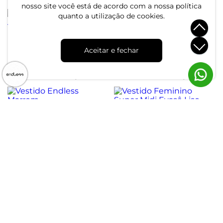
nosso site você está de acordo com a nossa política
quanto a utilização de cookies.
Vestido Feminino Com
Vestido Feminino
Abertura Nas Costas
Assimetrico Com Cinto
Aceitar e fechar
Endless Verde
Endless Preto
R$ 204,99
R$ 134,99
ou 6x de R$ 34,16 sem juros
ou 4x de R$ 33,74 sem juros
Vestido Endless Marrom
Vestido Feminino Super
Midi Evasê Liso Endless
R$ 139,99
Preto
R$ 149,99
ou 4x de R$ 34,99 sem juros
ou 5x de R$ 29,99 sem juros