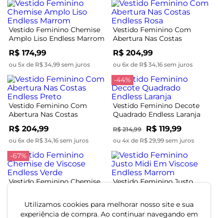
Vestido Feminino Chemise
Vestido Feminino Com
Amplo Liso Endless Marrom
Abertura Nas Costas
Endless Rosa
R$ 174,99
R$ 204,99
ou 5x de R$ 34,99 sem juros
ou 6x de R$ 34,16 sem juros
-44%
Vestido Feminino Com
Vestido Feminino Decote
Abertura Nas Costas
Quadrado Endless Laranja
Endless Preto
R$ 204,99
R$ 119,99
R$ 214,99
ou 6x de R$ 34,16 sem juros
ou 4x de R$ 29,99 sem juros
-67%
Vestido Feminino Chemise
Vestido Feminino Justo
de Viscose Endless Verde
Midi Em Viscose Endless
Marrom
R$ 84,99
R$ 134,99
Utilizamos cookies para melhorar nosso site e sua
R$ 254,99
experiência de compra. Ao continuar navegando em
ou 2x de R$ 42,49 sem juros
ou 4x de R$ 33,74 sem juros