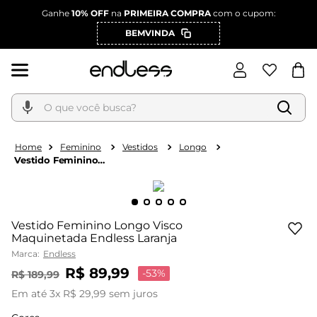
Ganhe
10% OFF
na
PRIMEIRA COMPRA
com o cupom:
BEMVINDA
O que você busca?
Feminino
Vestidos
Longo
Vestido Feminino
Longo Visco
Maquinetada Endless
Laranja
Vestido Feminino Longo Visco
Maquinetada Endless Laranja
Marca:
Endless
R$
89
,
99
-
53%
R$
189
,
99
Em até
3
x
R$
29
,
99
sem juros