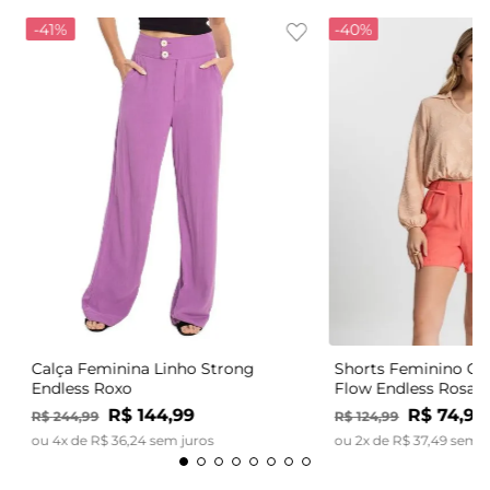
-
41%
-
40%
Calça Feminina Linho Strong
Shorts Feminino Có
Endless Roxo
Flow Endless Rosa
R$
144
,
99
R$
74
,
99
R$
244
,
99
R$
124
,
99
ou
4
x de
R$
36
,
24
sem juros
ou
2
x de
R$
37
,
49
sem j