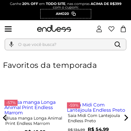
Ganhe
20% OFF
em
TODO SITE
, nas compras
ACIMA DE R$399
com o cupom:
AMO20
O que você busca?
Favoritos da temporada
-57%
-59%
Saia Midi Com Lantejoula
Blusa manga Longa Animal
Endless Preto
Print Endless Marrom
R$ 54,99
R$ 134,99