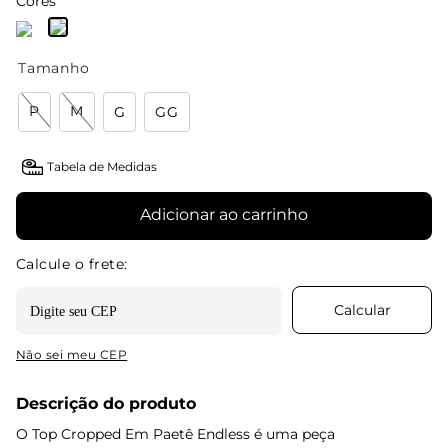
Cores
Tamanho
P
M
G
GG
Tabela de Medidas
Adicionar ao carrinho
Não sei meu CEP
Descrição do produto
O Top Cropped Em Paetê Endless é uma peça