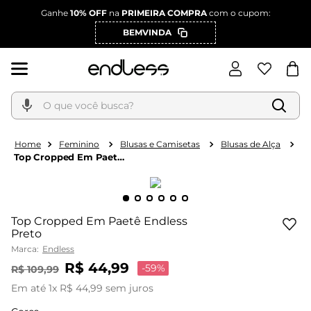
Ganhe
10% OFF
na
PRIMEIRA COMPRA
com o cupom:
BEMVINDA
O que você busca?
Feminino
Blusas e Camisetas
Blusas de Alça
Top Cropped Em Paetê
Endless Preto
Top Cropped Em Paetê Endless
Preto
Marca:
Endless
R$
44
,
99
-
59%
R$
109
,
99
Em até
1
x
R$
44
,
99
sem juros