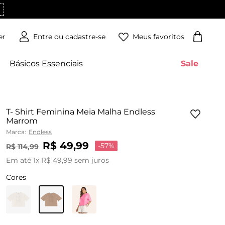
Meus favoritos
er
Básicos Essenciais
Sale
T- Shirt Feminina Meia Malha Endless
Marrom
Marca:
Endless
R$
49
,
99
-
57%
R$
114
,
99
Em até
1
x
R$
49
,
99
sem juros
Cores