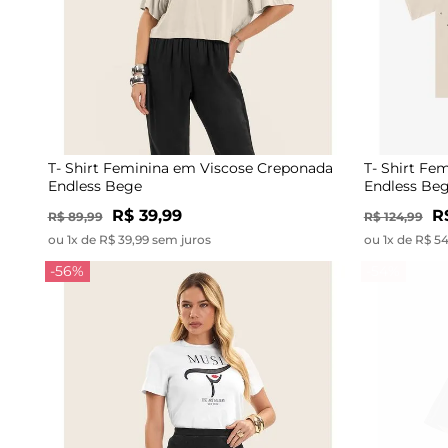
T- Shirt Feminina em Viscose Creponada
T- Shirt Fe
Endless Bege
Endless Be
R$ 39,99
R
R$ 89,99
R$ 124,99
ou 1x de R$ 39,99 sem juros
ou 1x de R$ 5
-56%
-54%