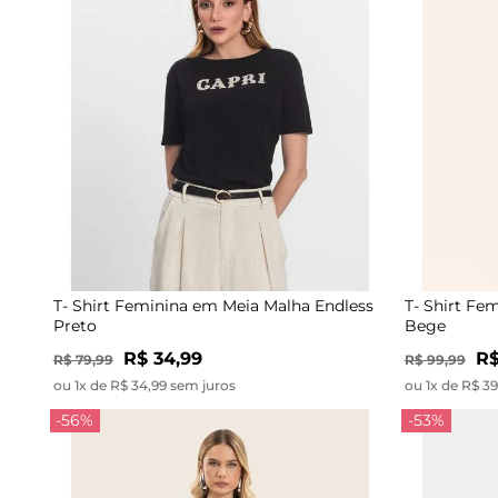
T- Shirt Feminina em Meia Malha Endless
T- Shirt Fe
Preto
Bege
R$ 34,99
R$
R$ 79,99
R$ 99,99
ou 1x de R$ 34,99 sem juros
ou 1x de R$ 3
-56%
-53%