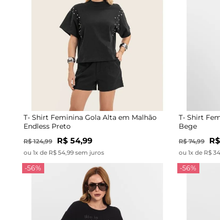
T- Shirt Feminina Gola Alta em Malhão
T- Shirt Fe
Endless Preto
Bege
R$ 54,99
R$
R$ 124,99
R$ 74,99
ou 1x de R$ 54,99 sem juros
ou 1x de R$ 3
-56%
-56%