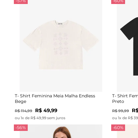
-57%
-60%
T- Shirt Feminina Meia Malha Endless
T- Shirt Fe
Bege
Preto
R$ 49,99
R$
R$ 114,99
R$ 99,99
ou 1x de R$ 49,99 sem juros
ou 1x de R$ 3
-56%
-60%