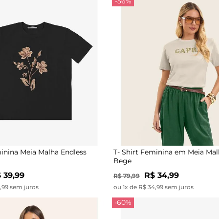
-56%
minina Meia Malha Endless
T- Shirt Feminina em Meia Mal
Bege
 39,99
R$ 34,99
R$ 79,99
9,99 sem juros
ou 1x de R$ 34,99 sem juros
-60%