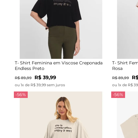
T- Shirt Feminina em Viscose Creponada
T- Shirt Fe
Endless Preto
Rosa
R$ 39,99
R$
R$ 89,99
R$ 89,99
ou 1x de R$ 39,99 sem juros
ou 1x de R$ 3
-56%
-56%