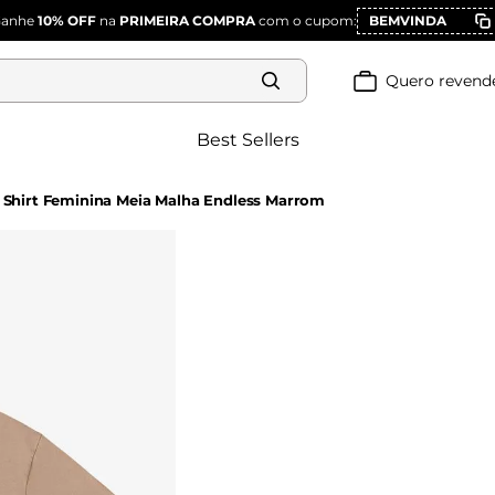
Ganhe
10% OFF
na
PRIMEIRA COMPRA
com o cupom:
BEMVINDA
Quero revend
Best Sellers
- Shirt Feminina Meia Malha Endless Marrom