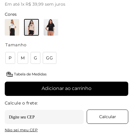
Em até
1
x
R$
39
,
99
sem juros
Cores
Tamanho
P
M
G
GG
Tabela de Medidas
Adicionar ao carrinho
Não sei meu CEP