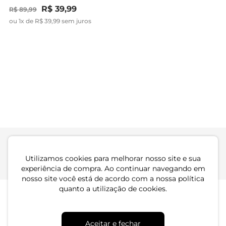
Bege
R$ 39,99
R$ 54,99
R$ 89,99
R$ 124,99
ou 1x de R$ 39,99 sem juros
ou 1x de R$ 54,99 sem juros
-56%
-56%
T- shirt Feminina Endless
T- shirt Feminina Endless
Bege
Bege
R$ 39,99
R$ 39,99
R$ 89,99
R$ 89,99
ou 1x de R$ 39,99 sem juros
ou 1x de R$ 39,99 sem juros
Utilizamos cookies para melhorar nosso site e sua
Atendimento
Dúvidas
Trocas
Conta
experiência de compra. Ao continuar navegando em
nosso site você está de acordo com a nossa política
quanto a utilização de cookies.
Institucional
Quem Somos
Aceitar e fechar