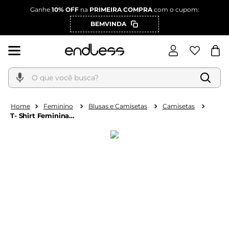
Ganhe
10% OFF
na
PRIMEIRA COMPRA
com o cupom:
BEMVINDA
O que você busca?
Feminino
Blusas e Camisetas
Camisetas
T- Shirt Feminina
Manga Curta Endless
Rosa