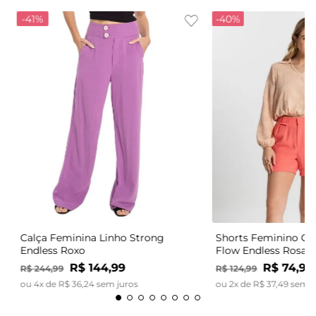
-
41%
-
40%
Calça Feminina Linho Strong
Shorts Feminino Có
Endless Roxo
Flow Endless Rosa
R$
144
,
99
R$
74
,
99
R$
244
,
99
R$
124
,
99
ou
4
x de
R$
36
,
24
sem juros
ou
2
x de
R$
37
,
49
sem j