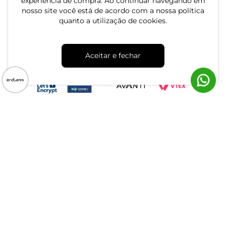
experiência de compra. Ao continuar navegando em
nosso site você está de acordo com a nossa política
quanto a utilização de cookies.
CNPJ: 79.233.672/0001-05
Aceitar e fechar
Av. Maria Marangoni, 391 - 89129-080 - Luiz Alves - SC