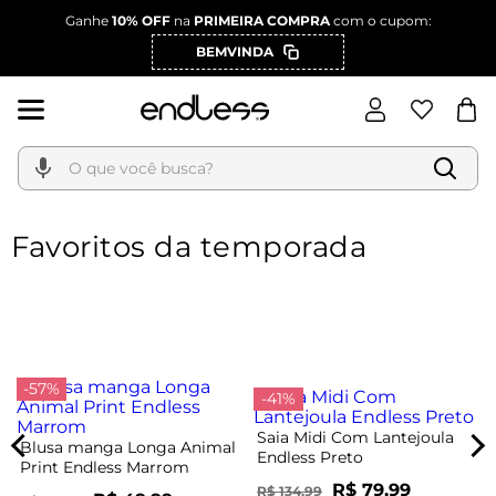
Ganhe
10% OFF
na
PRIMEIRA COMPRA
com o cupom:
BEMVINDA
O que você busca?
Favoritos da temporada
-57%
-41%
Saia Midi Com Lantejoula
Blusa manga Longa Animal
Endless Preto
Print Endless Marrom
R$ 79,99
R$ 134,99