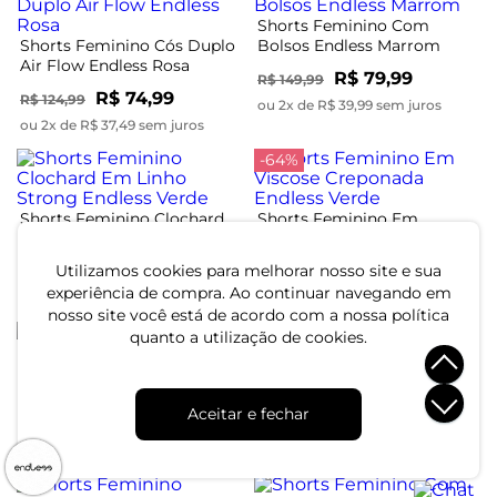
Shorts Feminino Com
Shorts Feminino Cós Duplo
Bolsos Endless Marrom
Air Flow Endless Rosa
R$ 79,99
R$ 149,99
R$ 74,99
R$ 124,99
ou 2x de R$ 39,99 sem juros
ou 2x de R$ 37,49 sem juros
-64%
Shorts Feminino Clochard
Shorts Feminino Em
Em Linho Strong Endless
Viscose Creponada Endless
Verde
Verde
R$ 209,99
R$ 44,99
Utilizamos cookies para melhorar nosso site e sua
R$ 124,99
experiência de compra. Ao continuar navegando em
ou 6x de R$ 34,99 sem juros
ou 1x de R$ 44,99 sem juros
nosso site você está de acordo com a nossa política
-22%
quanto a utilização de cookies.
Shorts Feminino Em Linho
Shorts Feminino Xadrez
Endless Bege
Endless Preto
Aceitar e fechar
R$ 174,99
R$ 159,99
R$ 204,99
ou 5x de R$ 34,99 sem juros
ou 5x de R$ 31,99 sem juros