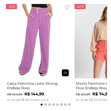
-
41%
-
40%
Calça Feminina Linho Strong
Shorts Feminino Có
Endless Roxo
Flow Endless Rosa
R$
144
,
99
R$
74
,
99
R$
244
,
99
R$
124
,
99
ou
4
x de
R$
36
,
24
sem juros
ou
2
x de
R$
37
,
49
sem j