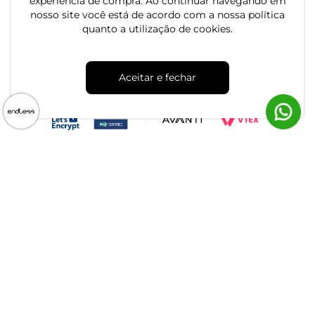
experiência de compra. Ao continuar navegando em
nosso site você está de acordo com a nossa política
quanto a utilização de cookies.
CNPJ: 79.233.672/0001-05
Aceitar e fechar
Av. Maria Marangoni, 391 - 89129-080 - Luiz Alves - SC