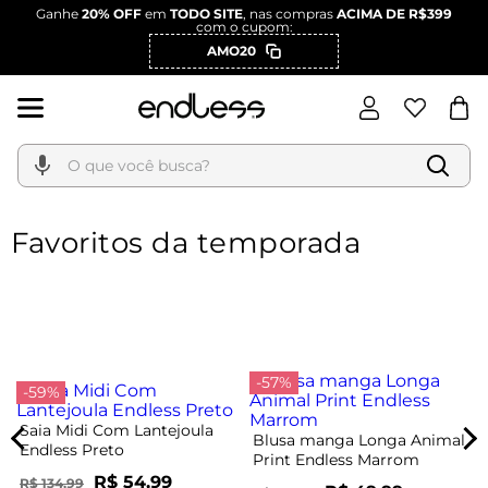
Ganhe
20% OFF
em
TODO SITE
, nas compras
ACIMA DE R$399
com o cupom:
AMO20
O que você busca?
Favoritos da temporada
-57%
-59%
Saia Midi Com Lantejoula
Blusa manga Longa Animal
Endless Preto
Print Endless Marrom
R$ 54,99
R$ 134,99