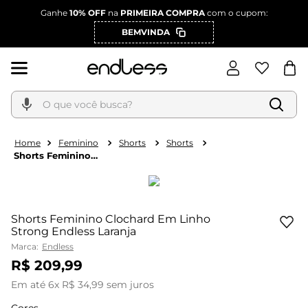
Ganhe
10% OFF
na
PRIMEIRA COMPRA
com o cupom:
BEMVINDA
O que você busca?
Feminino
Shorts
Shorts
Shorts Feminino
Clochard Em Linho
Strong Endless Laranja
Shorts Feminino Clochard Em Linho
Strong Endless Laranja
Marca:
Endless
R$
209
,
99
Em até
6
x
R$
34
,
99
sem juros