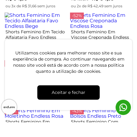
ou 3x de R$ 31,66 sem juros
ou 2x de R$ 42,49 sem juros
-52%
Shorts Feminino Em Tecido
Shorts Feminino Em
Alfaiataria Favo Endless
Viscose Creponada Endless
Bege
Rosa
R$ 154,99
R$ 59,99
R$ 124,99
Utilizamos cookies para melhorar nosso site e sua
ou 5x de R$ 30,99 sem juros
ou 2x de R$ 29,99 sem juros
experiência de compra. Ao continuar navegando em
-50%
nosso site você está de acordo com a nossa política
quanto a utilização de cookies.
Shorts Feminino Em Linho
Shorts Feminino Sintético
Endless Laranja
Endless Marrom
R$ 149,99
Aceitar e fechar
R$ 94,99
R$ 189,99
ou 5x de R$ 29,99 sem juros
ou 3x de R$ 31,66 sem juros
-52%
-43%
Shorts Feminino Em
Shorts Feminino Com
Moletinho Endless Rosa
Bolsos Endless Preto
R$ 64,99
R$ 84,99
R$ 134,99
R$ 149,99