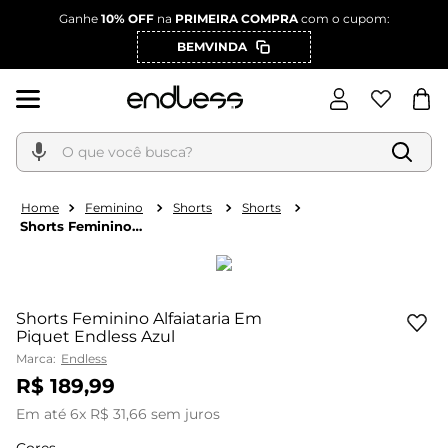
Ganhe
10% OFF
na
PRIMEIRA COMPRA
com o cupom:
BEMVINDA
O que você busca?
Feminino
Shorts
Shorts
Shorts Feminino
Alfaiataria Em Piquet
Endless Azul
Shorts Feminino Alfaiataria Em
Piquet Endless Azul
Marca:
Endless
R$
189
,
99
Em até
6
x
R$
31
,
66
sem juros