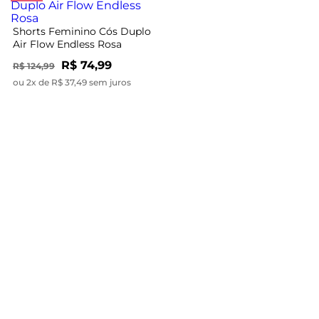
Shorts Feminino Com
Shorts Feminino Cós Duplo
Bolsos Endless Marrom
Air Flow Endless Rosa
R$ 79,99
R$ 149,99
R$ 74,99
R$ 124,99
ou 2x de R$ 39,99 sem juros
ou 2x de R$ 37,49 sem juros
-64%
Shorts Feminino Clochard
Shorts Feminino Em
Em Linho Strong Endless
Viscose Creponada Endless
Verde
Verde
R$ 209,99
R$ 44,99
R$ 124,99
ou 6x de R$ 34,99 sem juros
ou 1x de R$ 44,99 sem juros
-22%
Shorts Feminino Em Linho
Endless Bege
R$ 174,99
ou 5x de R$ 34,99 sem juros