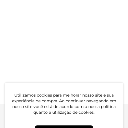
Shorts Feminino Xadrez
Endless Preto
R$ 159,99
R$ 204,99
ou 5x de R$ 31,99 sem juros
Shorts Feminino Com
Shorts Feminino Clochard
Bolso Endless Rosa
Em Linho Strong Endless
R$ 94,99
Laranja
R$ 209,99
ou 3x de R$ 31,66 sem juros
ou 6x de R$ 34,99 sem juros
Utilizamos cookies para melhorar nosso site e sua
experiência de compra. Ao continuar navegando em
nosso site você está de acordo com a nossa política
quanto a utilização de cookies.
Atendimento
Dúvidas
Trocas
Conta