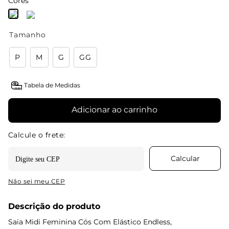
Cores
Tamanho
P
M
G
GG
Tabela de Medidas
Adicionar ao carrinho
Não sei meu CEP
Descrição do produto
Saia Midi Feminina Cós Com Elástico Endless,