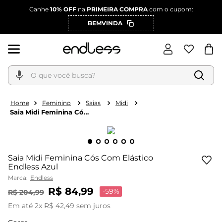
Ganhe
10% OFF
na
PRIMEIRA COMPRA
com o cupom:
BEMVINDA
O que você busca?
Feminino
Saias
Midi
Saia Midi Feminina Cós
Com Elástico Endless
Azul
Saia Midi Feminina Cós Com Elástico
Endless Azul
Marca:
Endless
R$
84
,
99
-
59%
R$
204
,
99
Em até
2
x
R$
42
,
49
sem juros