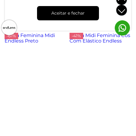
Saia Feminina Super Midi
Saia Feminina Midi Visco
Evasê Lisa Endless Verde
Maquinetada Endless
Aceitar e fechar
Vermelho
R$ 184,99
R$ 64,99
R$ 124,99
ou 6x de R$ 30,83 sem juros
ou 2x de R$ 32,49 sem juros
-61%
-41%
Saia Feminina Midi Endless
Preto
Saia Midi Feminina Cós
Com Elástico Endless Azul
R$ 79,99
R$ 204,99
R$ 119,99
R$ 204,99
ou 2x de R$ 39,99 sem juros
ou 4x de R$ 29,99 sem juros
-48%
-55%
Saia Midi Endlesss Bege
Saia Curta Com Franzidos
Endless Preto
R$ 59,99
R$ 44,99
R$ 114,99
R$ 99,99
ou 2x de R$ 29,99 sem juros
ou 1x de R$ 44,99 sem juros
Saia Midi De Ribana