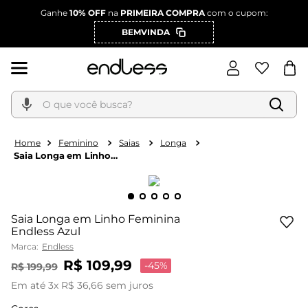
Ganhe
10% OFF
na
PRIMEIRA COMPRA
com o cupom:
BEMVINDA
O que você busca?
Feminino
Saias
Longa
Saia Longa em Linho
Feminina Endless Azul
Saia Longa em Linho Feminina
Endless Azul
Marca:
Endless
R$
109
,
99
-
45%
R$
199
,
99
Em até
3
x
R$
36
,
66
sem juros