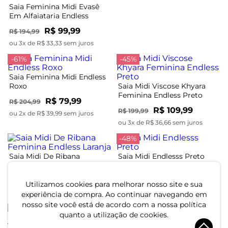
Saia Feminina Midi Evasê
Em Alfaiataria Endless
Marrom
R$ 99,99
R$ 194,99
ou 3x de R$ 33,33 sem juros
-61%
-45%
Saia Feminina Midi Endless
Roxo
Saia Midi Viscose Khyara
Feminina Endless Preto
R$ 79,99
R$ 204,99
R$ 109,99
R$ 199,99
ou 2x de R$ 39,99 sem juros
ou 3x de R$ 36,66 sem juros
-48%
Saia Midi De Ribana
Saia Midi Endlesss Preto
Feminina Endless Laranja
R$ 89,99
R$ 59,99
R$ 114,99
Utilizamos cookies para melhorar nosso site e sua
ou 3x de R$ 29,99 sem juros
ou 2x de R$ 29,99 sem juros
experiência de compra. Ao continuar navegando em
nosso site você está de acordo com a nossa política
-48%
quanto a utilização de cookies.