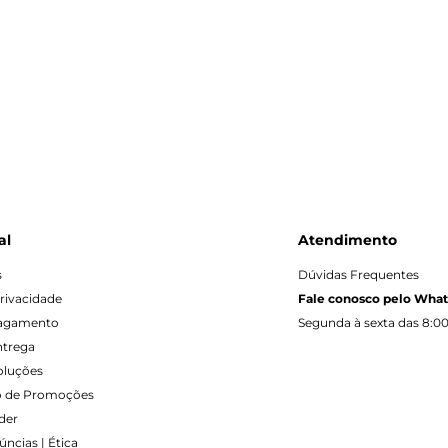
al
Atendimento
s
Dúvidas Frequentes
Privacidade
Fale conosco pelo Wha
Pagamento
Segunda à sexta das 8:00
ntrega
oluções
 de Promoções
der
ncias | Ética