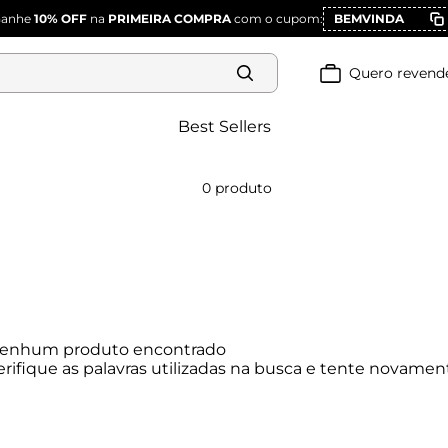
Ganhe
10% OFF
na
PRIMEIRA COMPRA
com o cupom:
BEMVINDA
Quero revend
Best Sellers
0
produto
enhum produto encontrado