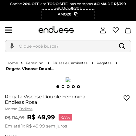
Ganhe
20% OFF
em
TODO SITE
, nas compras
ACIMA DE R$399
com o cupom:
AMO20
O que você busca?
Feminino
Blusas e Camisetas
Regatas
Regata Viscose Double
Feminina Endless Rosa
Regata Viscose Double Feminina
Endless Rosa
Marca:
Endless
R$
49
,
99
-
57%
R$
114
,
99
Em até
1
x
R$
49
,
99
sem juros