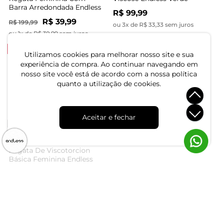
Barra Arredondada Endless
R$ 99,99
Vermelho
R$ 39,99
R$ 199,99
ou 3x de R$ 33,33 sem juros
ou 1x de R$ 39,99 sem juros
-48%
Utilizamos cookies para melhorar nosso site e sua
experiência de compra. Ao continuar navegando em
Regata De Linho Feminina
nosso site você está de acordo com a nossa política
Endless Rosa
Regata Feminina Com
Abertura Nas Costas
quanto a utilização de cookies.
R$ 64,99
R$ 124,99
Endless Preto
R$ 119,99
ou 2x de R$ 32,49 sem juros
ou 4x de R$ 29,99 sem juros
Aceitar e fechar
Regata De Viscotorcion
Regata De Viscotorcion
Básica Feminina Endless
Básica Feminina Endless
Marrom
Marrom
R$ 59,99
R$ 59,99
ou 2x de R$ 29,99 sem juros
ou 2x de R$ 29,99 sem juros
-54%
Regata em Linho Feminina