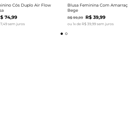
inino Cós Duplo Air Flow
Blusa Feminina Com Amarraç
sa
Bege
$
74
,
99
R$
39
,
99
R$
99
,
99
37
,
49
sem juros
ou
1
x de
R$
39
,
99
sem juros