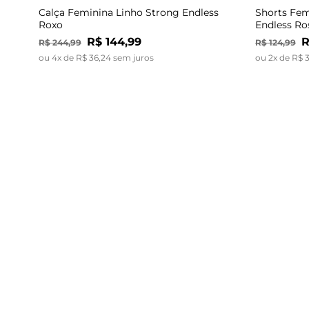
Calça Feminina Linho Strong Endless
Shorts Fem
Roxo
Endless Ro
R$
144
,
99
R
R$
244
,
99
R$
124
,
99
ou
4
x de
R$
36
,
24
sem juros
ou
2
x de
R$