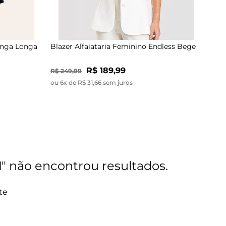
Blu
anga Longa
Blazer Alfaiataria Feminino Endless Bege
R$ 
R$ 189,99
R$ 249,99
ou 2
ou 6x de R$ 31,66 sem juros
1