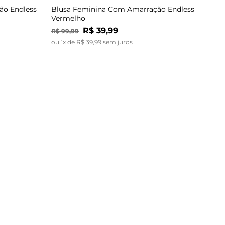
ão Endless
Blusa Feminina Com Amarração Endless
Vermelho
R$
39
,
99
R$
99
,
99
ou
1
x de
R$
39
,
99
sem juros