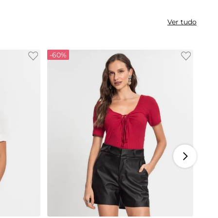
Ver tudo
-
60%
GG
P
M
G
GG