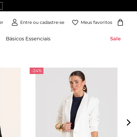
Meus favoritos
er
Básicos Essenciais
Sale
-24%