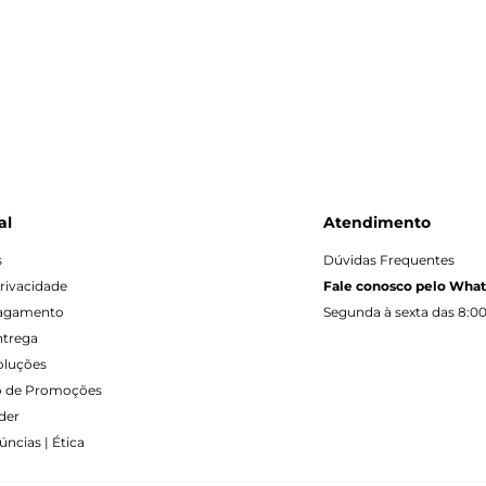
al
Atendimento
s
Dúvidas Frequentes
Privacidade
Fale conosco pelo Wha
Pagamento
Segunda à sexta das 8:00
ntrega
oluções
 de Promoções
der
ncias | Ética