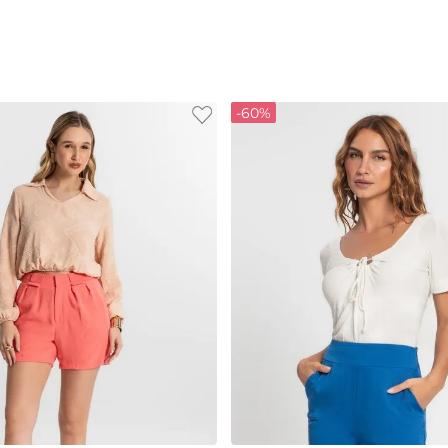
-
60%
M
G
GG
P
M
G