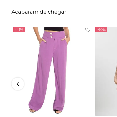
Acabaram de chegar
-
41%
-
40%
P
M
G
GG
P