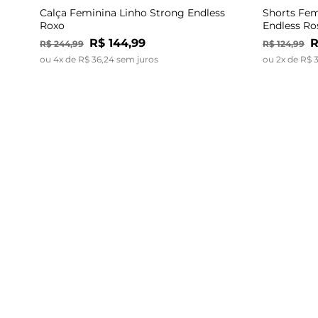
Calça Feminina Linho Strong Endless
Shorts Fem
Roxo
Endless Ro
R$
144
,
99
R
R$
244
,
99
R$
124
,
99
ou
4
x de
R$
36
,
24
sem juros
ou
2
x de
R$