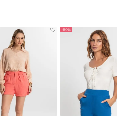
-
60%
M
G
GG
P
M
G