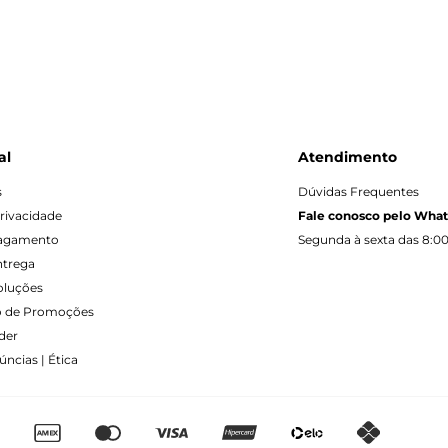
al
Atendimento
s
Dúvidas Frequentes
Privacidade
Fale conosco pelo Wha
Pagamento
Segunda à sexta das 8:00
ntrega
oluções
 de Promoções
der
ncias | Ética