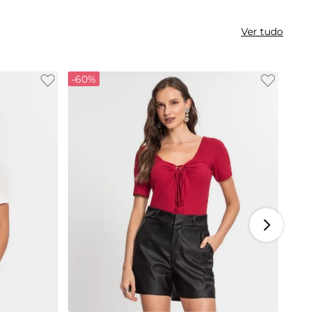
Ver tudo
-
60%
GG
P
M
G
GG