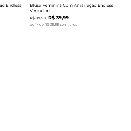
ão Endless
Blusa Feminina Com Amarração Endless
Vermelho
R$
39
,
99
R$
99
,
99
ou
1
x de
R$
39
,
99
sem juros