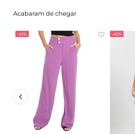
Acabaram de chegar
-
41%
-
40%
P
M
G
GG
P