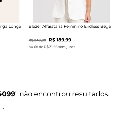
Blu
anga Longa
Blazer Alfaiataria Feminino Endless Bege
R$ 
R$ 189,99
R$ 249,99
ou 2
ou 6x de R$ 31,66 sem juros
4099