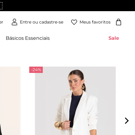
Meus favoritos
er
Básicos Essenciais
Sale
-24%