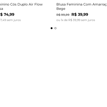
inino Cós Duplo Air Flow
Blusa Feminina Com Amarraç
sa
Bege
$
74
,
99
R$
39
,
99
R$
99
,
99
37
,
49
sem juros
ou
1
x de
R$
39
,
99
sem juros