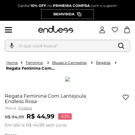
Ganhe
10% OFF
na
PRIMEIRA COMPRA
com o cupom:
BEMVINDA
O que você busca?
Feminino
Blusas e Camisetas
Regatas
Regata Feminina Com
Lantejoula Endless
Rosa
Regata Feminina Com Lantejoula
Endless Rosa
Marca:
Endless
R$
44
,
99
-
53%
R$
94
,
99
Em até
1
x
R$
44
,
99
sem juros