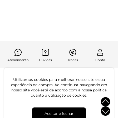
Preto
Regata Feminina Decote
Quadrado Endless Marrom
R$ 54,99
R$ 99,99
R$ 69,99
R$ 124,99
ou 1x de R$ 54,99 sem juros
ou 2x de R$ 34,99 sem juros
Atendimento
Dúvidas
Trocas
Conta
Institucional
Utilizamos cookies para melhorar nosso site e sua
experiência de compra. Ao continuar navegando em
Quem Somos
nosso site você está de acordo com a nossa política
Atendimento
Políticas de Privacidade
quanto a utilização de cookies.
Formas de Pagamento
Dúvidas Frequentes
Trocas e Devoluções
Formas de Entrega
Fale conosco pelo WhatsApp
Aceitar e fechar