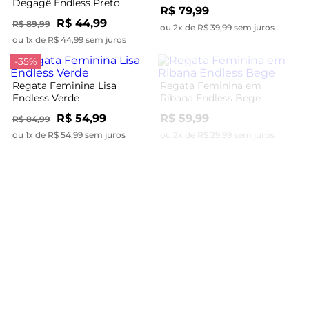
Degagê Endless Preto
R$ 79,99
R$ 44,99
R$ 89,99
ou 2x de R$ 39,99 sem juros
ou 1x de R$ 44,99 sem juros
-35%
Regata Feminina Lisa
Regata Feminina em
Endless Verde
Ribana Endless Bege
R$ 54,99
R$ 59,99
R$ 84,99
ou 1x de R$ 54,99 sem juros
ou 2x de R$ 29,99 sem juros
Regata Feminina em
Regata Feminina em
Ribana Endless Preto
Viscose Endless Verde
R$ 59,99
R$ 99,99
ou 2x de R$ 29,99 sem juros
ou 3x de R$ 33,33 sem juros
-45%
-44%
Regata Feminina Endless
Preto
Regata Feminina Decote
Quadrado Endless Marrom
R$ 54,99