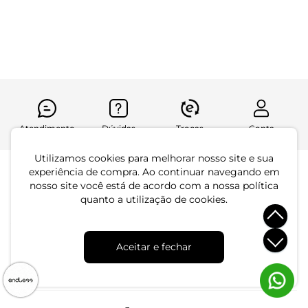
R$ 99,99
R$ 69,99
R$ 124,99
ou 1x de R$ 54,99 sem juros
ou 2x de R$ 34,99 sem juros
Atendimento
Dúvidas
Trocas
Conta
Utilizamos cookies para melhorar nosso site e sua
experiência de compra. Ao continuar navegando em
Institucional
nosso site você está de acordo com a nossa política
Quem Somos
quanto a utilização de cookies.
Atendimento
Políticas de Privacidade
Formas de Pagamento
Dúvidas Frequentes
Aceitar e fechar
Trocas e Devoluções
Formas de Entrega
Fale conosco pelo WhatsApp
Trocas e Devoluções
Segunda à sexta das 8:00 às 17:00