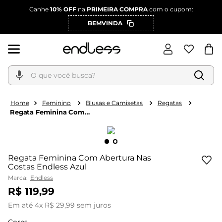
Ganhe
10% OFF
na
PRIMEIRA COMPRA
com o cupom:
BEMVINDA
O que você busca?
Feminino
Blusas e Camisetas
Regatas
Regata Feminina Com
Abertura Nas Costas
Endless Azul
Regata Feminina Com Abertura Nas
Costas Endless Azul
Marca:
Endless
R$
119
,
99
Em até
4
x
R$
29
,
99
sem juros