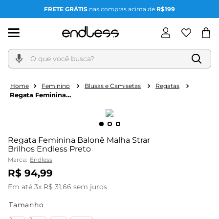
FRETE GRÁTIS
nas compras acima de
R$199
O que você busca?
Feminino
Blusas e Camisetas
Regatas
Regata Feminina
Balonê Malha Strar
Brilhos Endless Preto
Regata Feminina Balonê Malha Strar
Brilhos Endless Preto
Marca:
Endless
R$
94
,
99
Em até
3
x
R$
31
,
66
sem juros
Tamanho