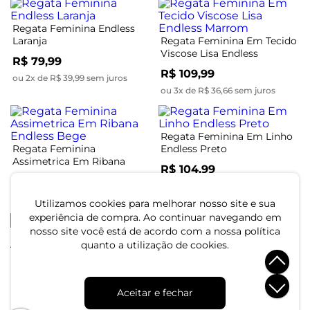
Regata Feminina Endless
Laranja
Regata Feminina Em Tecido
Viscose Lisa Endless
R$ 79,99
Marrom
R$ 109,99
ou 2x de R$ 39,99 sem juros
ou 3x de R$ 36,66 sem juros
Regata Feminina Em Linho
Regata Feminina
Endless Preto
Assimetrica Em Ribana
R$ 104,99
Endless Bege
R$ 94,99
ou 3x de R$ 34,99 sem juros
ou 3x de R$ 31,66 sem juros
Utilizamos cookies para melhorar nosso site e sua
experiência de compra. Ao continuar navegando em
-50%
nosso site você está de acordo com a nossa política
quanto a utilização de cookies.
Regata Feminina Decote
Regata Feminina Com
Degagê Endless Amarelo
Abertura Nas Costas
Endless Rosa
R$ 44,99
R$ 119,99
R$ 89,99
Aceitar e fechar
ou 1x de R$ 44,99 sem juros
ou 4x de R$ 29,99 sem juros