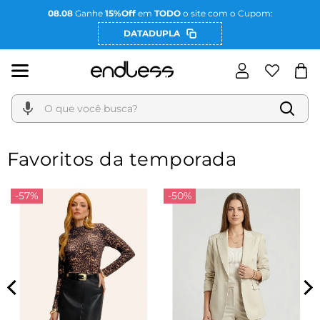
08.08
Ganhe
15%Off
em
TODO
o site com o Cupom:
DATADUPLA
O que você busca?
Favoritos da temporada
-57%
-50%