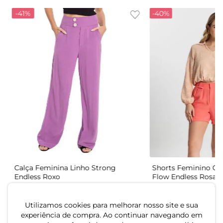
-
41%
-
40%
Calça Feminina Linho Strong
Shorts Feminino Có
Endless Roxo
Flow Endless Rosa
R$
144
,
99
R$
74
,
99
R$
244
,
99
R$
124
,
99
ou
4
x de
R$
36
,
24
sem juros
ou
2
x de
R$
37
,
49
sem j
Utilizamos cookies para melhorar nosso site e sua
experiência de compra. Ao continuar navegando em