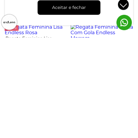
Quadrado Endless Marrom
R$ 54,99
R$ 99,99
Aceitar e fechar
R$ 69,99
R$ 124,99
ou 1x de R$ 54,99 sem juros
ou 2x de R$ 34,99 sem juros
-35%
Regata Feminina Lisa
Endless Rosa
Regata Feminina Curta
Com Gola Endless Marrom
R$ 54,99
R$ 84,99
R$ 129,99
ou 1x de R$ 54,99 sem juros
ou 4x de R$ 32,49 sem juros
Atendimento
Dúvidas
Trocas
Conta
Institucional