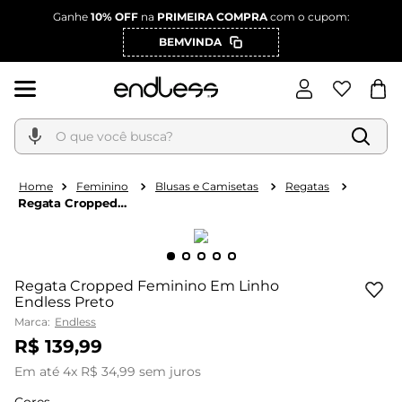
Ganhe
10% OFF
na
PRIMEIRA COMPRA
com o cupom:
BEMVINDA
O que você busca?
Feminino
Blusas e Camisetas
Regatas
Regata Cropped
Feminino Em Linho
Endless Preto
Regata Cropped Feminino Em Linho
Endless Preto
Marca:
Endless
R$
139
,
99
Em até
4
x
R$
34
,
99
sem juros