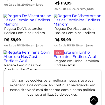
Endless Preto
R$ 119,99
ou 2x de R$ 29,99 sem juros
ou 4x de R$ 29,99 sem juros
Regata De Viscotorcion
Regata De Viscotorcion
Básica Feminina Endless
Básica Feminina Endless
Marrom
Marrom
R$ 59,99
R$ 59,99
ou 2x de R$ 29,99 sem juros
ou 2x de R$ 29,99 sem juros
-50%
Regata em Linho Feminina
Regata Feminina Com
Endless Azul
Abertura Nas Costas
R$ 59,99
R$ 119,99
Endless Azul
R$ 119,99
ou 2x de R$ 29,99 sem juros
Utilizamos cookies para melhorar nosso site e sua
ou 4x de R$ 29,99 sem juros
experiência de compra. Ao continuar navegando em
-45%
-44%
nosso site você está de acordo com a nossa política
quanto a utilização de cookies.
Regata Feminina Endless
Preto
Regata Feminina Decote