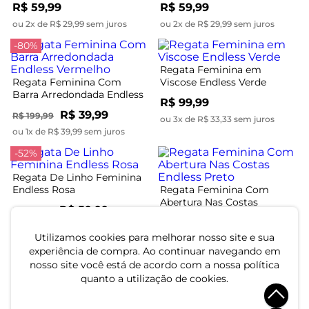
R$ 59,99
R$ 59,99
ou 2x de R$ 29,99 sem juros
ou 2x de R$ 29,99 sem juros
-80%
Regata Feminina em
Regata Feminina Com
Viscose Endless Verde
Barra Arredondada Endless
R$ 99,99
Vermelho
R$ 39,99
R$ 199,99
ou 3x de R$ 33,33 sem juros
ou 1x de R$ 39,99 sem juros
-52%
Regata De Linho Feminina
Endless Rosa
Regata Feminina Com
Abertura Nas Costas
R$ 59,99
R$ 124,99
Endless Preto
R$ 119,99
ou 2x de R$ 29,99 sem juros
Utilizamos cookies para melhorar nosso site e sua
ou 4x de R$ 29,99 sem juros
experiência de compra. Ao continuar navegando em
nosso site você está de acordo com a nossa política
quanto a utilização de cookies.
Regata De Viscotorcion