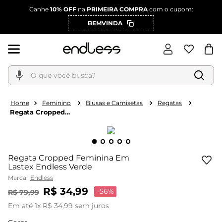
Ganhe
10% OFF
na
PRIMEIRA COMPRA
com o cupom:
BEMVINDA
O que você busca?
Feminino
Blusas e Camisetas
Regatas
Regata Cropped
Feminina Em Lastex
Endless Verde
Regata Cropped Feminina Em
Lastex Endless Verde
Marca:
Endless
R$
34
,
99
-
56%
R$
79
,
99
Em até
1
x
R$
34
,
99
sem juros