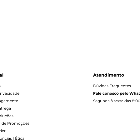
al
Atendimento
s
Dúvidas Frequentes
Privacidade
Fale conosco pelo Wha
Pagamento
Segunda à sexta das 8:00
ntrega
oluções
 de Promoções
der
ncias | Ética