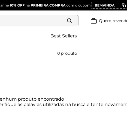
Ganhe
10% OFF
na
PRIMEIRA COMPRA
com o cupom:
BEMVINDA
Quero revend
Best Sellers
0
produto
enhum produto encontrado