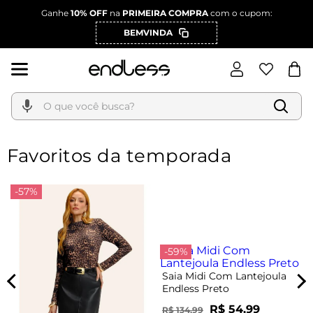
Ganhe
10% OFF
na
PRIMEIRA COMPRA
com o cupom:
BEMVINDA
O que você busca?
Favoritos da temporada
-57%
-59%
Saia Midi Com Lantejoula
Endless Preto
R$ 54,99
R$ 134,99