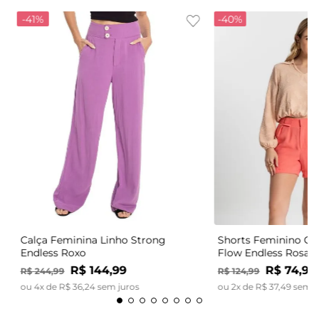
-
41%
-
40%
Calça Feminina Linho Strong
Shorts Feminino Có
Endless Roxo
Flow Endless Rosa
R$
144
,
99
R$
74
,
99
R$
244
,
99
R$
124
,
99
ou
4
x de
R$
36
,
24
sem juros
ou
2
x de
R$
37
,
49
sem j