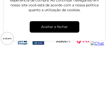
experiência de compra. Ao continuar navegando em
nosso site você está de acordo com a nossa política
quanto a utilização de cookies.
CNPJ: 79.233.672/0001-05
Aceitar e fechar
Av. Maria Marangoni, 391 - 89129-080 - Luiz Alves - SC