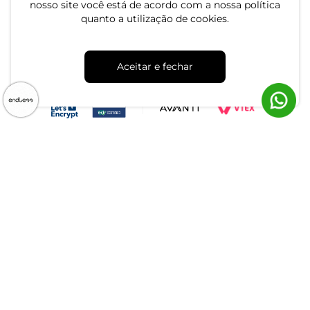
nosso site você está de acordo com a nossa política
quanto a utilização de cookies.
CNPJ: 79.233.672/0001-05
Aceitar e fechar
Av. Maria Marangoni, 391 - 89129-080 - Luiz Alves - SC