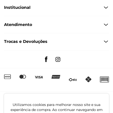
Institucional
Quem Somos
Atendimento
Políticas de Privacidade
Formas de Pagamento
Dúvidas Frequentes
Trocas e Devoluções
Formas de Entrega
Fale conosco pelo WhatsApp
Trocas e Devoluções
Segunda à sexta das 8:00 às 17:00
Regulamento de Promoções
Quero Revender
Canal de Denúncias | Ética
Utilizamos cookies para melhorar nosso site e sua
experiência de compra. Ao continuar navegando em