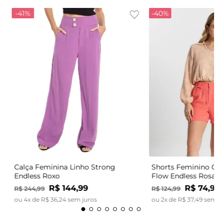
-
41%
-
40%
Calça Feminina Linho Strong
Shorts Feminino Có
Endless Roxo
Flow Endless Rosa
R$
144
,
99
R$
74
,
99
R$
244
,
99
R$
124
,
99
ou
4
x de
R$
36
,
24
sem juros
ou
2
x de
R$
37
,
49
sem j