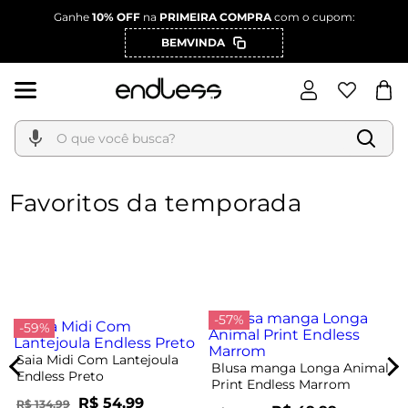
Ganhe
10% OFF
na
PRIMEIRA COMPRA
com o cupom:
BEMVINDA
O que você busca?
Favoritos da temporada
-57%
-59%
Saia Midi Com Lantejoula
Blusa manga Longa Animal
Endless Preto
Print Endless Marrom
R$ 54,99
R$ 134,99