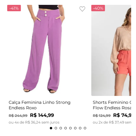
-
41%
-
40%
Calça Feminina Linho Strong
Shorts Feminino Có
Endless Roxo
Flow Endless Rosa
R$
144
,
99
R$
74
,
99
R$
244
,
99
R$
124
,
99
ou
4
x de
R$
36
,
24
sem juros
ou
2
x de
R$
37
,
49
sem j