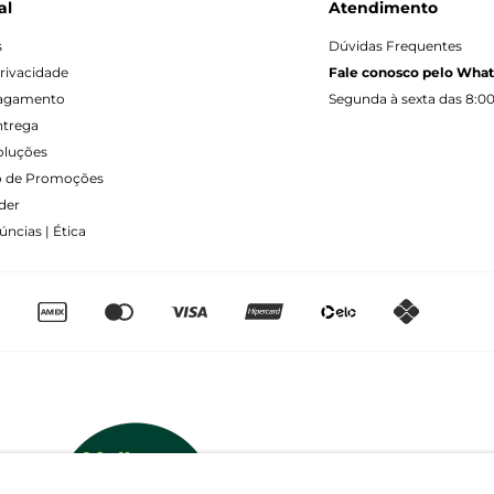
al
Atendimento
s
Dúvidas Frequentes
Privacidade
Fale conosco pelo Wha
Pagamento
Segunda à sexta das 8:00
ntrega
oluções
 de Promoções
der
ncias | Ética