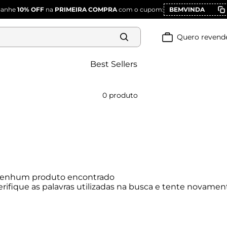
Ganhe
10% OFF
na
PRIMEIRA COMPRA
com o cupom:
BEMVINDA
Quero revend
Best Sellers
0
produto
enhum produto encontrado