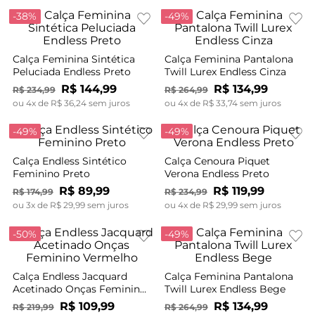
-
38%
-
49%
Calça Feminina Sintética
Calça Feminina Pantalona
Peluciada Endless Preto
Twill Lurex Endless Cinza
R$
144
,
99
R$
134
,
99
R$
234
,
99
R$
264
,
99
ou
4
x de
R$
36
,
24
sem juros
ou
4
x de
R$
33
,
74
sem juros
-
49%
-
49%
Calça Endless Sintético
Calça Cenoura Piquet
Feminino Preto
Verona Endless Preto
R$
89
,
99
R$
119
,
99
R$
174
,
99
R$
234
,
99
ou
3
x de
R$
29
,
99
sem juros
ou
4
x de
R$
29
,
99
sem juros
-
50%
-
49%
Calça Endless Jacquard
Calça Feminina Pantalona
Acetinado Onças Feminino
Twill Lurex Endless Bege
Vermelho
R$
109
,
99
R$
134
,
99
R$
219
,
99
R$
264
,
99