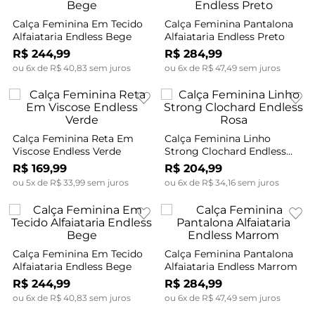
Calça Feminina Em Tecido
Calça Feminina Pantalona
Alfaiataria Endless Bege
Alfaiataria Endless Preto
R$
244
,
99
R$
284
,
99
ou
6
x de
R$
40
,
83
sem juros
ou
6
x de
R$
47
,
49
sem juros
Calça Feminina Reta Em
Calça Feminina Linho
Viscose Endless Verde
Strong Clochard Endless
Rosa
R$
169
,
99
R$
204
,
99
ou
5
x de
R$
33
,
99
sem juros
ou
6
x de
R$
34
,
16
sem juros
Calça Feminina Em Tecido
Calça Feminina Pantalona
Alfaiataria Endless Bege
Alfaiataria Endless Marrom
R$
244
,
99
R$
284
,
99
ou
6
x de
R$
40
,
83
sem juros
ou
6
x de
R$
47
,
49
sem juros