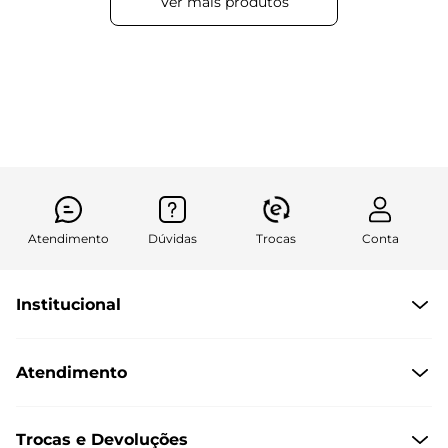
Atendimento
Dúvidas
Trocas
Conta
Institucional
Quem Somos
Atendimento
Políticas de Privacidade
Formas de Pagamento
Dúvidas Frequentes
Trocas e Devoluções
Formas de Entrega
Fale conosco pelo WhatsApp