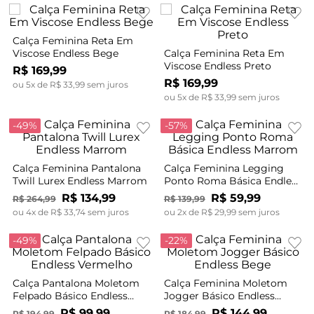
Calça Feminina Reta Em
Viscose Endless Bege
Calça Feminina Reta Em
Viscose Endless Preto
R$
169
,
99
R$
169
,
99
ou
5
x de
R$
33
,
99
sem juros
ou
5
x de
R$
33
,
99
sem juros
-
49%
-
57%
Calça Feminina Pantalona
Calça Feminina Legging
Twill Lurex Endless Marrom
Ponto Roma Básica Endless
Marrom
R$
134
,
99
R$
59
,
99
R$
264
,
99
R$
139
,
99
ou
4
x de
R$
33
,
74
sem juros
ou
2
x de
R$
29
,
99
sem juros
-
49%
-
22%
Calça Pantalona Moletom
Calça Feminina Moletom
Felpado Básico Endless
Jogger Básico Endless
Vermelho
Bege
R$
99
,
99
R$
144
,
99
R$
194
,
99
R$
184
,
99