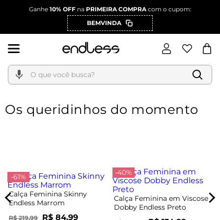
Ganhe
10% OFF
na
PRIMEIRA COMPRA
com o cupom:
BEMVINDA
O que você busca?
Os queridinhos do momento
-40%
-61%
Calça Feminina Skinny
Calça Feminina em Viscose
Endless Marrom
Dobby Endless Preto
R$ 84,99
R$ 219,99