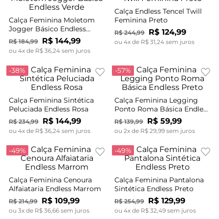
Calça Endless Tencel Twill
Calça Feminina Moletom
Feminina Preto
Jogger Básico Endless
R$
124
,
99
R$
244
,
99
Verde
R$
144
,
99
R$
184
,
99
ou
4
x de
R$
31
,
24
sem juros
ou
4
x de
R$
36
,
24
sem juros
-
38%
-
57%
Calça Feminina Sintética
Calça Feminina Legging
Peluciada Endless Rosa
Ponto Roma Básica Endless
Preto
R$
144
,
99
R$
59
,
99
R$
234
,
99
R$
139
,
99
ou
4
x de
R$
36
,
24
sem juros
ou
2
x de
R$
29
,
99
sem juros
-
49%
-
49%
Calça Feminina Cenoura
Calça Feminina Pantalona
Alfaiataria Endless Marrom
Sintética Endless Preto
R$
109
,
99
R$
129
,
99
R$
214
,
99
R$
254
,
99
ou
3
x de
R$
36
,
66
sem juros
ou
4
x de
R$
32
,
49
sem juros