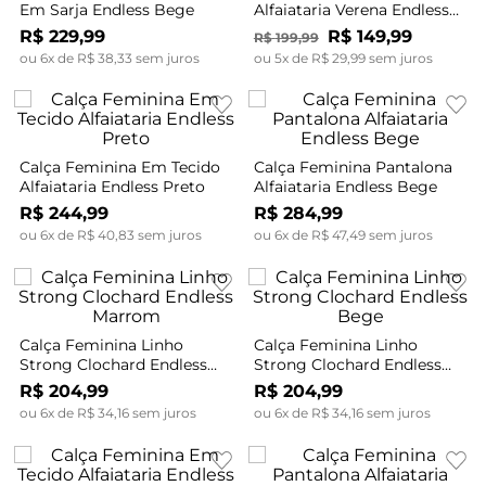
Em Sarja Endless Bege
Alfaiataria Verena Endless
Preto
R$
229
,
99
R$
149
,
99
R$
199
,
99
ou
6
x de
R$
38
,
33
sem juros
ou
5
x de
R$
29
,
99
sem juros
Calça Feminina Em Tecido
Calça Feminina Pantalona
Alfaiataria Endless Preto
Alfaiataria Endless Bege
R$
244
,
99
R$
284
,
99
ou
6
x de
R$
40
,
83
sem juros
ou
6
x de
R$
47
,
49
sem juros
Calça Feminina Linho
Calça Feminina Linho
Strong Clochard Endless
Strong Clochard Endless
Marrom
Bege
R$
204
,
99
R$
204
,
99
ou
6
x de
R$
34
,
16
sem juros
ou
6
x de
R$
34
,
16
sem juros