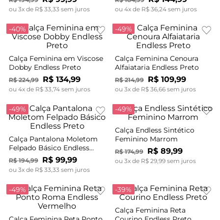
ou
3
x de
R$
33
,
33
sem juros
ou
4
x de
R$
36
,
24
sem juros
-
40%
-
49%
Calça Feminina em Viscose
Calça Feminina Cenoura
Dobby Endless Preto
Alfaiataria Endless Preto
R$
134
,
99
R$
109
,
99
R$
224
,
99
R$
214
,
99
ou
4
x de
R$
33
,
74
sem juros
ou
3
x de
R$
36
,
66
sem juros
-
49%
-
49%
Calça Endless Sintético
Calça Pantalona Moletom
Feminino Marrom
Felpado Básico Endless
R$
89
,
99
R$
174
,
99
Preto
R$
99
,
99
R$
194
,
99
ou
3
x de
R$
29
,
99
sem juros
ou
3
x de
R$
33
,
33
sem juros
-
49%
-
39%
Calça Feminina Reta
Calça Feminina Reta Ponto
Courino Endless Preto