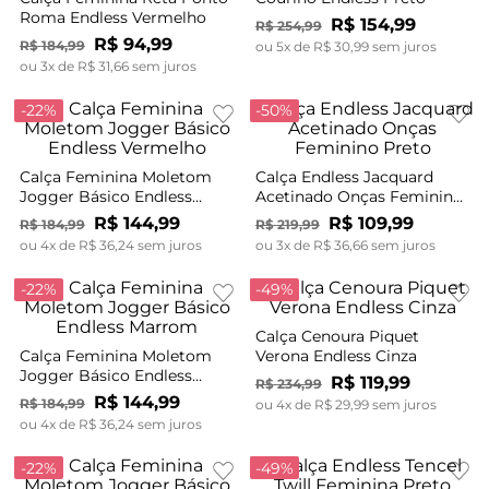
Roma Endless Vermelho
R$
154
,
99
R$
254
,
99
R$
94
,
99
R$
184
,
99
ou
5
x de
R$
30
,
99
sem juros
ou
3
x de
R$
31
,
66
sem juros
-
22%
-
50%
Calça Feminina Moletom
Calça Endless Jacquard
Jogger Básico Endless
Acetinado Onças Feminino
Vermelho
Preto
R$
144
,
99
R$
109
,
99
R$
184
,
99
R$
219
,
99
ou
4
x de
R$
36
,
24
sem juros
ou
3
x de
R$
36
,
66
sem juros
-
22%
-
49%
Calça Cenoura Piquet
Calça Feminina Moletom
Verona Endless Cinza
Jogger Básico Endless
R$
119
,
99
R$
234
,
99
Marrom
R$
144
,
99
R$
184
,
99
ou
4
x de
R$
29
,
99
sem juros
ou
4
x de
R$
36
,
24
sem juros
-
22%
-
49%