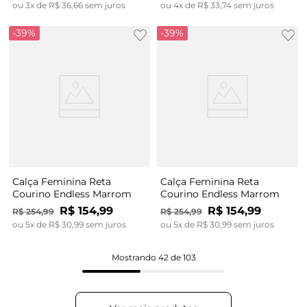
ou
3
x de
R$
36
,
66
sem juros
ou
4
x de
R$
33
,
74
sem juros
-
39%
-
39%
Calça Feminina Reta
Calça Feminina Reta
Courino Endless Marrom
Courino Endless Marrom
R$
154
,
99
R$
154
,
99
R$
254
,
99
R$
254
,
99
ou
5
x de
R$
30
,
99
sem juros
ou
5
x de
R$
30
,
99
sem juros
Mostrando
42 de 103