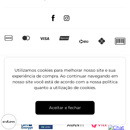
Trocas e Devoluções
Segunda à sexta das 8:00 às 17:00
Regulamento de Promoções
Quero Revender
Canal de Denúncias | Ética
Utilizamos cookies para melhorar nosso site e sua
experiência de compra. Ao continuar navegando em
nosso site você está de acordo com a nossa política
quanto a utilização de cookies.
CNPJ: 79.233.672/0001-05
Aceitar e fechar
Av. Maria Marangoni, 391 - 89129-080 - Luiz Alves - SC