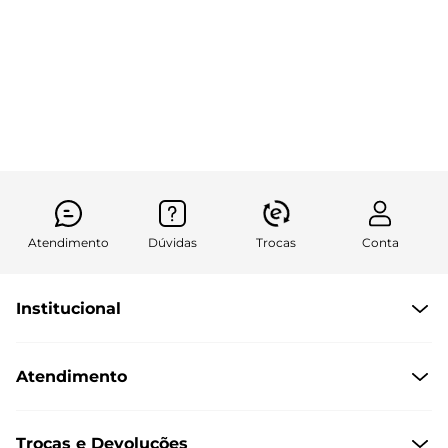
Atendimento
Dúvidas
Trocas
Conta
Institucional
Quem Somos
Atendimento
Políticas de Privacidade
Formas de Pagamento
Dúvidas Frequentes
Trocas e Devoluções
Formas de Entrega
Fale conosco pelo WhatsApp