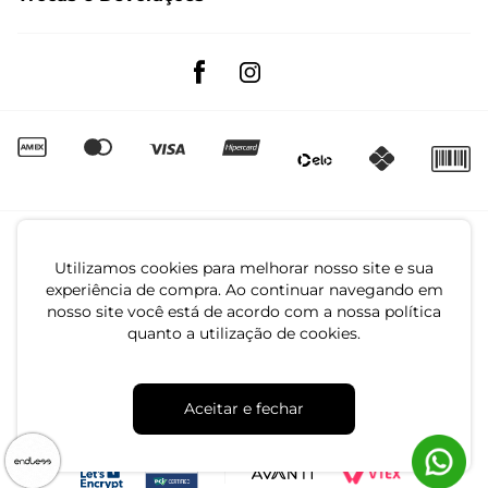
Trocas e Devoluções
Segunda à sexta das 8:00 às 17:00
Regulamento de Promoções
Quero Revender
Canal de Denúncias | Ética
Utilizamos cookies para melhorar nosso site e sua
experiência de compra. Ao continuar navegando em
nosso site você está de acordo com a nossa política
quanto a utilização de cookies.
CNPJ: 79.233.672/0001-05
Aceitar e fechar
Av. Maria Marangoni, 391 - 89129-080 - Luiz Alves - SC