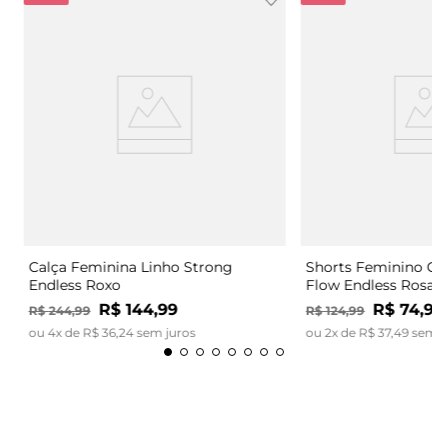
Calça Feminina Linho Strong
Shorts Feminino Có
Endless Roxo
Flow Endless Rosa
R$
144
,
99
R$
74
,
99
R$
244
,
99
R$
124
,
99
ou
4
x de
R$
36
,
24
sem juros
ou
2
x de
R$
37
,
49
sem j