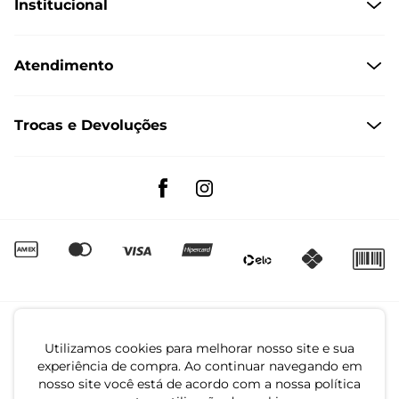
Institucional
Quem Somos
Atendimento
Políticas de Privacidade
Formas de Pagamento
Dúvidas Frequentes
Trocas e Devoluções
Formas de Entrega
Fale conosco pelo WhatsApp
Trocas e Devoluções
Segunda à sexta das 8:00 às 17:00
Regulamento de Promoções
Quero Revender
Canal de Denúncias | Ética
Utilizamos cookies para melhorar nosso site e sua
experiência de compra. Ao continuar navegando em
nosso site você está de acordo com a nossa política