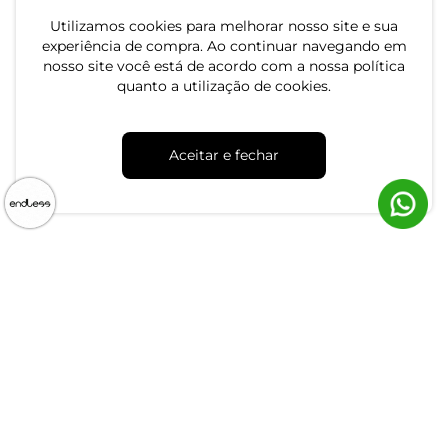
Utilizamos cookies para melhorar nosso site e sua
Conjunto Feminino Blusa
Conjunto Feminino Regata
experiência de compra. Ao continuar navegando em
Com Saia Endless Preto
E Saia Em Ribana Endless
nosso site você está de acordo com a nossa política
Azul
R$ 59,99
R$ 199,99
R$ 159,99
quanto a utilização de cookies.
ou 2x de R$ 29,99 sem juros
ou 6x de R$ 33,33 sem juros
-68%
Aceitar e fechar
Conjunto de Blusa Com
Saia Endless Verde
Conjunto Feminino Regata
E Saia Em Ribana Endless
R$ 64,99
R$ 204,99
Bege
R$ 199,99
ou 2x de R$ 32,49 sem juros
ou 6x de R$ 33,33 sem juros
-68%
-60%
Conjunto de Blusa Com
Saia Endless Preto
Conjunto Jaqueta Com
Capuz E Calça Endless
R$ 64,99
R$ 204,99
Vermelho
R$ 154,99
R$ 384,99
ou 2x de R$ 32,49 sem juros
ou 5x de R$ 30,99 sem juros