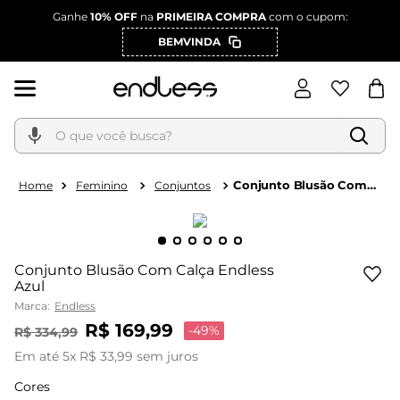
Ganhe
10% OFF
na
PRIMEIRA COMPRA
com o cupom:
BEMVINDA
O que você busca?
Conjunto Blusão Com
Feminino
Conjuntos
Calça Endless Azul
Conjunto Blusão Com Calça Endless
Azul
Marca:
Endless
R$
169
,
99
-
49%
R$
334
,
99
Em até
5
x
R$
33
,
99
sem juros
Cores