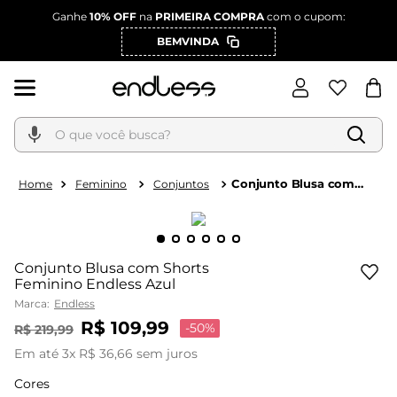
Ganhe
10% OFF
na
PRIMEIRA COMPRA
com o cupom:
BEMVINDA
O que você busca?
Conjunto Blusa com
Feminino
Conjuntos
Shorts Feminino
Endless Azul
Conjunto Blusa com Shorts
Feminino Endless Azul
Marca:
Endless
R$
109
,
99
-
50%
R$
219
,
99
Em até
3
x
R$
36
,
66
sem juros
Cores