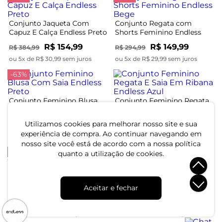
Conjunto Jaqueta Com
Conjunto Regata com
Capuz E Calça Endless Preto
Shorts Feminino Endless
Bege
R$ 154,99
R$ 149,99
R$ 384,99
R$ 294,99
ou 5x de R$ 30,99 sem juros
ou 5x de R$ 29,99 sem juros
-63%
Conjunto Feminino Blusa
Conjunto Feminino Regata
Com Saia Endless Preto
E Saia Em Ribana Endless
Azul
R$ 59,99
R$ 199,99
Utilizamos cookies para melhorar nosso site e sua
R$ 159,99
experiência de compra. Ao continuar navegando em
ou 2x de R$ 29,99 sem juros
ou 6x de R$ 33,33 sem juros
nosso site você está de acordo com a nossa política
-44%
quanto a utilização de cookies.
Conjunto Blusão Com Calça
Conjunto Feminino Regata
Endless Plush Feminina
E Saia Em Ribana Endless
Aceitar e fechar
Verde
Bege
R$ 224,99
R$ 199,99
R$ 404,99
ou 6x de R$ 37,49 sem juros
ou 6x de R$ 33,33 sem juros