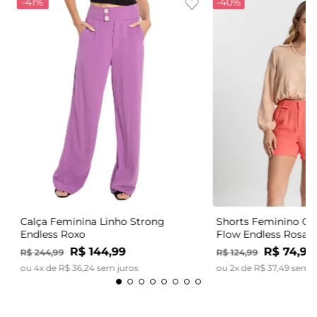
-
41%
-
40%
Calça Feminina Linho Strong
Shorts Feminino Có
Endless Roxo
Flow Endless Rosa
R$
144
,
99
R$
74
,
99
R$
244
,
99
R$
124
,
99
ou
4
x de
R$
36
,
24
sem juros
ou
2
x de
R$
37
,
49
sem j