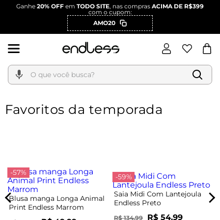
Ganhe
20% OFF
em
TODO SITE
, nas compras
ACIMA DE R$399
com o cupom:
AMO20
O que você busca?
Favoritos da temporada
-57%
-59%
Saia Midi Com Lantejoula
Blusa manga Longa Animal
Endless Preto
Print Endless Marrom
R$ 54,99
R$ 134,99