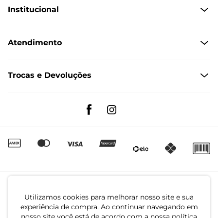
Institucional
Quem Somos
Atendimento
Políticas de Privacidade
Formas de Pagamento
Dúvidas Frequentes
Trocas e Devoluções
Formas de Entrega
Fale conosco pelo WhatsApp
Trocas e Devoluções
Segunda à sexta das 8:00 às 17:00
Regulamento de Promoções
Quero Revender
Canal de Denúncias | Ética
Utilizamos cookies para melhorar nosso site e sua
experiência de compra. Ao continuar navegando em
nosso site você está de acordo com a nossa política