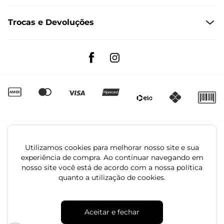
Formas de Pagamento
Dúvidas Frequentes
Trocas e Devoluções
Formas de Entrega
Fale conosco pelo WhatsApp
Trocas e Devoluções
Segunda à sexta das 8:00 às 17:00
Regulamento de Promoções
Quero Revender
Canal de Denúncias | Ética
Utilizamos cookies para melhorar nosso site e sua
experiência de compra. Ao continuar navegando em
nosso site você está de acordo com a nossa política
quanto a utilização de cookies.
CNPJ: 79.233.672/0001-05
Aceitar e fechar
Av. Maria Marangoni, 391 - 89129-080 - Luiz Alves - SC