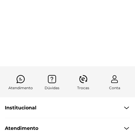
Atendimento
Dúvidas
Trocas
Conta
Institucional
Quem Somos
Atendimento
Políticas de Privacidade