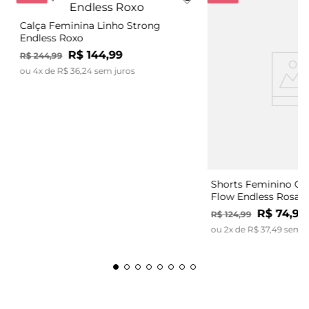
Calça Feminina Linho Strong
Endless Roxo
R$
144
,
99
R$
244
,
99
ou
4
x de
R$
36
,
24
sem juros
Shorts Feminino Có
Flow Endless Rosa
R$
74
,
99
R$
124
,
99
ou
2
x de
R$
37
,
49
sem j