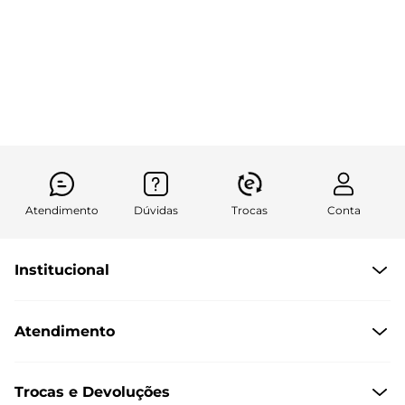
Atendimento
Dúvidas
Trocas
Conta
Institucional
Quem Somos
Atendimento
Políticas de Privacidade
Formas de Pagamento
Dúvidas Frequentes
Trocas e Devoluções
Formas de Entrega
Fale conosco pelo WhatsApp