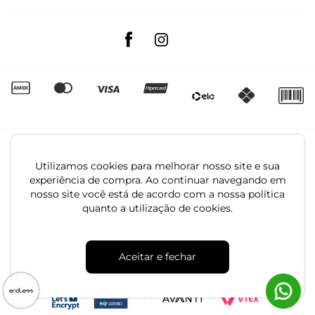
Trocas e Devoluções
Segunda à sexta das 8:00 às 17:00
Regulamento de Promoções
Quero Revender
Canal de Denúncias | Ética
Utilizamos cookies para melhorar nosso site e sua
experiência de compra. Ao continuar navegando em
nosso site você está de acordo com a nossa política
quanto a utilização de cookies.
CNPJ: 79.233.672/0001-05
Aceitar e fechar
Av. Maria Marangoni, 391 - 89129-080 - Luiz Alves - SC