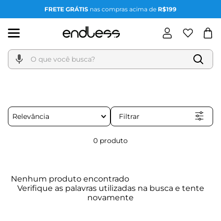
FRETE GRÁTIS
nas compras acima de
R$199
O que você busca?
Filtrar
Relevância
0
produto
Nenhum produto encontrado