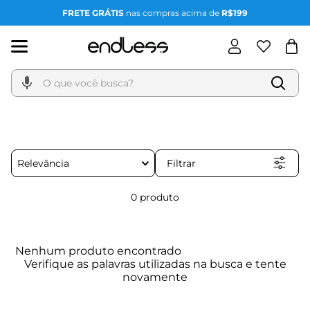
FRETE GRÁTIS
nas compras acima de
R$199
O que você busca?
Filtrar
Relevância
0
produto
Nenhum produto encontrado