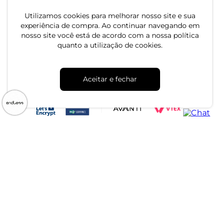
Utilizamos cookies para melhorar nosso site e sua
experiência de compra. Ao continuar navegando em
nosso site você está de acordo com a nossa política
quanto a utilização de cookies.
CNPJ: 79.233.672/0001-05
Aceitar e fechar
Av. Maria Marangoni, 391 - 89129-080 - Luiz Alves - SC