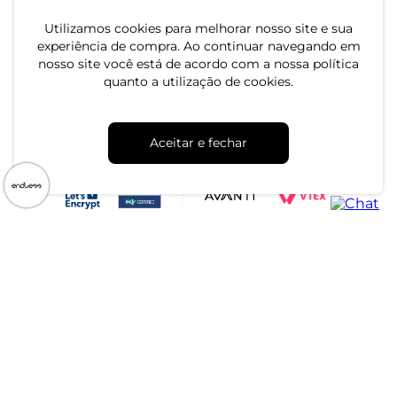
Utilizamos cookies para melhorar nosso site e sua
experiência de compra. Ao continuar navegando em
nosso site você está de acordo com a nossa política
quanto a utilização de cookies.
CNPJ: 79.233.672/0001-05
Aceitar e fechar
Av. Maria Marangoni, 391 - 89129-080 - Luiz Alves - SC