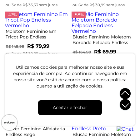
ou 3x de R$ 33,33 sem juros
ou 6x de R$ 30,99 sem juros
-47%
-58%
Moletom Feminino Em
Tricot Pop Endless
Blusão Feminino Moletom
Vermelho
Bordado Felpado Endless
R$ 79,99
R$ 149,99
Vermelho
R$ 69,99
R$ 164,99
ou 2x de R$ 39,99 sem juros
ou 2x de R$ 34,99 sem juros
Utilizamos cookies para melhorar nosso site e sua
-65%
-60%
experiência de compra. Ao continuar navegando em
nosso site você está de acordo com a nossa política
Blazer Alfaiataria Feminino
Casaco Feminino De Tweed
Endless Preto
quanto a utilização de cookies.
Shine Endless Branco
R$ 99,99
R$ 249,99
R$ 114,99
R$ 329,99
ou 3x de R$ 33,33 sem juros
Aceitar e fechar
ou 3x de R$ 38,33 sem juros
-49%
Blazer Feminino Alfaiataria
Endless Bege
Blusão Feminino Moletom
Gola Alta Endless Preto