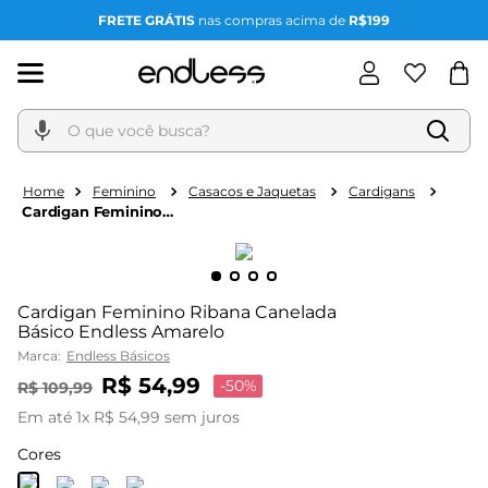
FRETE GRÁTIS
nas compras acima de
R$199
O que você busca?
Feminino
Casacos e Jaquetas
Cardigans
Cardigan Feminino
Ribana Canelada Básico
Endless Amarelo
Cardigan Feminino Ribana Canelada
Básico Endless Amarelo
Marca:
Endless Básicos
R$
54
,
99
-
50%
R$
109
,
99
Em até
1
x
R$
54
,
99
sem juros
Cores