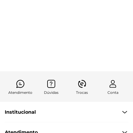
Atendimento
Dúvidas
Trocas
Conta
Institucional
Quem Somos
Atendimento
Políticas de Privacidade