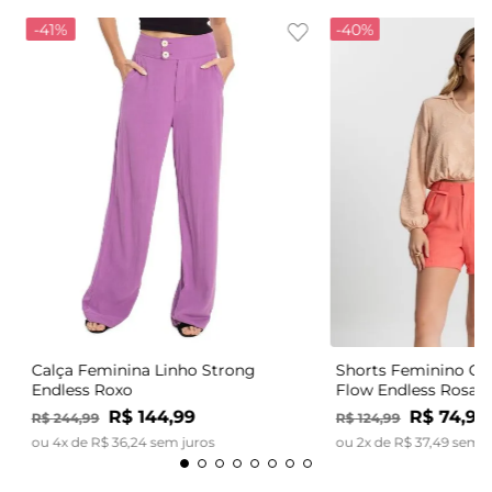
-
41%
-
40%
Calça Feminina Linho Strong
Shorts Feminino Có
Endless Roxo
Flow Endless Rosa
R$
144
,
99
R$
74
,
99
R$
244
,
99
R$
124
,
99
ou
4
x de
R$
36
,
24
sem juros
ou
2
x de
R$
37
,
49
sem j