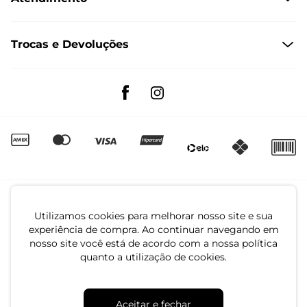
Formas de Pagamento
Dúvidas Frequentes
Trocas e Devoluções
Formas de Entrega
Fale conosco pelo WhatsApp
Trocas e Devoluções
Segunda à sexta das 8:00 às 17:00
Regulamento de Promoções
Quero Revender
Canal de Denúncias | Ética
Utilizamos cookies para melhorar nosso site e sua
experiência de compra. Ao continuar navegando em
nosso site você está de acordo com a nossa política
quanto a utilização de cookies.
CNPJ: 79.233.672/0001-05
Aceitar e fechar