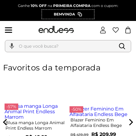
Ganhe
10% OFF
na
PRIMEIRA COMPRA
com o cupom:
BEMVINDA
O que você busca?
Favoritos da temporada
-57%
-50%
Blazer Feminino Em
Blusa manga Longa Animal
Alfaiataria Endless Bege
Print Endless Marrom
R$ 209,99
R$ 419,99