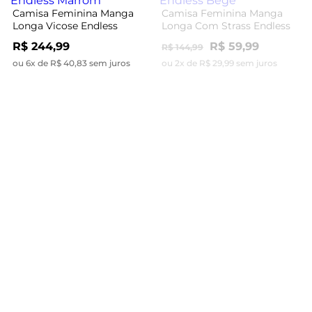
Camisa Feminina Manga
Camisa Feminina Manga
Longa Vicose Endless
Longa Com Strass Endless
Marrom
Bege
R$ 244,99
R$ 59,99
R$ 144,99
ou 6x de R$ 40,83 sem juros
ou 2x de R$ 29,99 sem juros
-57%
Camisa Feminina Manga
Camisa Feminina Manga
Curta Com Gola Endless
Curta Endless Preto
Azul
R$ 139,99
R$ 59,99
R$ 139,99
ou 4x de R$ 34,99 sem juros
ou 2x de R$ 29,99 sem juros
-57%
Camisa Feminina Manga
Camisa Feminina Manga
Curta Endless Marrom
Curta Estampada Endless
Verde
R$ 59,99
R$ 159,99
R$ 139,99
ou 2x de R$ 29,99 sem juros
ou 5x de R$ 31,99 sem juros
-57%