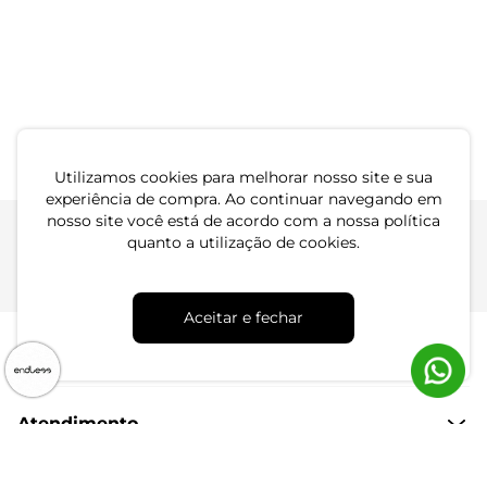
Camisa Feminina Manga
Camisa Feminina Manga
Curta Estampada Endless
Curta Endless Bege
Marrom
R$ 159,99
R$ 59,99
R$ 139,99
ou 5x de R$ 31,99 sem juros
ou 2x de R$ 29,99 sem juros
Utilizamos cookies para melhorar nosso site e sua
experiência de compra. Ao continuar navegando em
nosso site você está de acordo com a nossa política
quanto a utilização de cookies.
Atendimento
Dúvidas
Trocas
Conta
Aceitar e fechar
Institucional
Quem Somos
Atendimento
Políticas de Privacidade
Formas de Pagamento
Dúvidas Frequentes