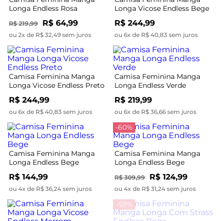
Longa Endless Rosa
Longa Vicose Endless Bege
R$ 64,99
R$ 244,99
R$ 219,99
ou 2x de R$ 32,49 sem juros
ou 6x de R$ 40,83 sem juros
Camisa Feminina Manga
Camisa Feminina Manga
Longa Vicose Endless Preto
Longa Endless Verde
R$ 244,99
R$ 219,99
ou 6x de R$ 40,83 sem juros
ou 6x de R$ 36,66 sem juros
-60%
Camisa Feminina Manga
Camisa Feminina Manga
Longa Endless Bege
Longa Endless Bege
R$ 144,99
R$ 124,99
R$ 309,99
ou 4x de R$ 36,24 sem juros
ou 4x de R$ 31,24 sem juros
-59%