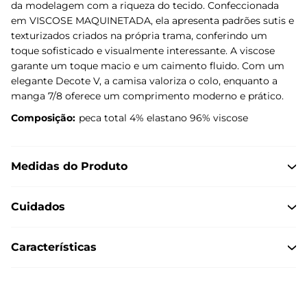
da modelagem com a riqueza do tecido. Confeccionada
em VISCOSE MAQUINETADA, ela apresenta padrões sutis e
texturizados criados na própria trama, conferindo um
toque sofisticado e visualmente interessante. A viscose
garante um toque macio e um caimento fluido. Com um
elegante Decote V, a camisa valoriza o colo, enquanto a
manga 7/8 oferece um comprimento moderno e prático.
Composição:
peca total 4% elastano 96% viscose
Medidas do Produto
Cuidados
Características