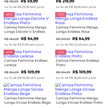
R$ 59,99
R$ 219,99
R$ 139,99
ou 2x de R$ 29,99 sem juros
ou 6x de R$ 36,66 sem juros
-49%
-70%
Camisa Feminina Manga
Camisa Feminina Manga
Longa Decote V Endless
Longa Endless Rosa
Preto
R$ 94,99
R$ 64,99
R$ 184,99
R$ 219,99
ou 3x de R$ 31,66 sem juros
ou 2x de R$ 32,49 sem juros
-41%
-41%
Camisa Feminina Endless
Camisa Feminina Endless
Laranja
Preto
R$ 109,99
R$ 109,99
R$ 184,99
R$ 184,99
ou 3x de R$ 36,66 sem juros
ou 3x de R$ 36,66 sem juros
Camisa Feminina Manga
Camisa Feminina Manga
Longa Vicose Endless Bege
Longa Vicose Endless Preto