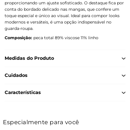
proporcionando um ajuste sofisticado. O destaque fica por
conta do bordado delicado nas mangas, que confere um
toque especial e único ao visual. Ideal para compor looks
modernos e versáteis, é uma opção indispensável no
guarda-roupa.
Composição:
peca total 89% viscose 11% linho
Medidas do Produto
Cuidados
Características
Especialmente para você