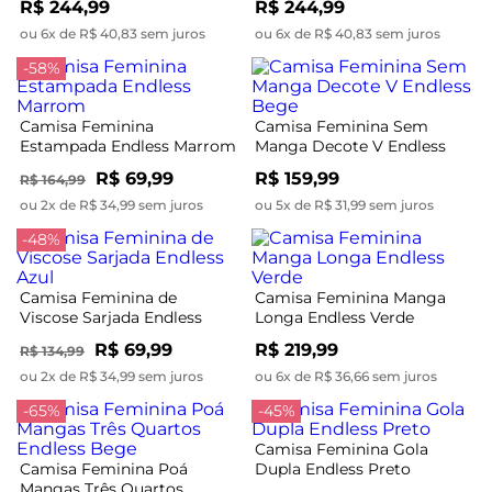
R$ 244,99
R$ 244,99
ou 6x de R$ 40,83 sem juros
ou 6x de R$ 40,83 sem juros
-58%
Camisa Feminina
Camisa Feminina Sem
Estampada Endless Marrom
Manga Decote V Endless
Bege
R$ 69,99
R$ 159,99
R$ 164,99
ou 2x de R$ 34,99 sem juros
ou 5x de R$ 31,99 sem juros
-48%
Camisa Feminina de
Camisa Feminina Manga
Viscose Sarjada Endless
Longa Endless Verde
Azul
R$ 69,99
R$ 219,99
R$ 134,99
ou 2x de R$ 34,99 sem juros
ou 6x de R$ 36,66 sem juros
-65%
-45%
Camisa Feminina Gola
Camisa Feminina Poá
Dupla Endless Preto
Mangas Três Quartos