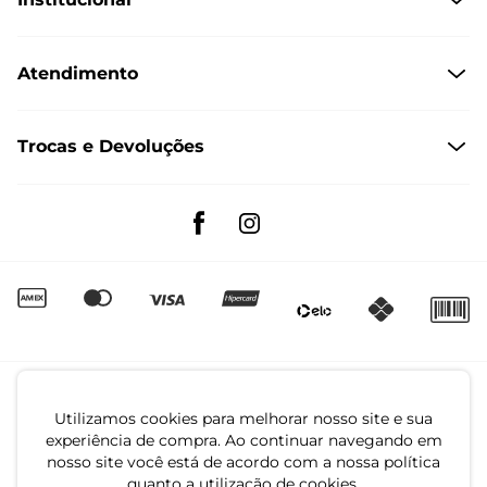
Quem Somos
Atendimento
Políticas de Privacidade
Formas de Pagamento
Dúvidas Frequentes
Trocas e Devoluções
Formas de Entrega
Fale conosco pelo WhatsApp
Trocas e Devoluções
Segunda à sexta das 8:00 às 17:00
Regulamento de Promoções
Quero Revender
Canal de Denúncias | Ética
Utilizamos cookies para melhorar nosso site e sua
experiência de compra. Ao continuar navegando em
nosso site você está de acordo com a nossa política
quanto a utilização de cookies.