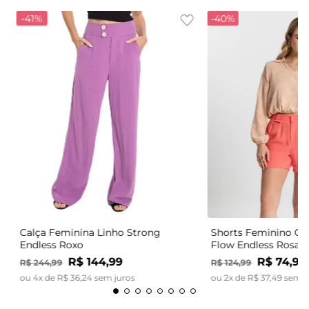
-
41%
-
40%
Calça Feminina Linho Strong
Shorts Feminino Có
Endless Roxo
Flow Endless Rosa
R$
144
,
99
R$
74
,
99
R$
244
,
99
R$
124
,
99
ou
4
x de
R$
36
,
24
sem juros
ou
2
x de
R$
37
,
49
sem j