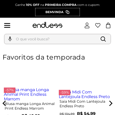
Ganhe
10% OFF
na
PRIMEIRA COMPRA
com o cupom:
BEMVINDA
O que você busca?
Favoritos da temporada
-57%
-59%
Saia Midi Com Lantejoula
Blusa manga Longa Animal
Endless Preto
Print Endless Marrom
R$ 54,99
R$ 134,99