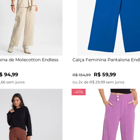
ina de Molecotton Endless
Calça Feminina Pantalona Endl
$ 94,99
R$ 59,99
R$ 154,99
1,66 sem juros
ou 2x de R$ 29,99 sem juros
-41%