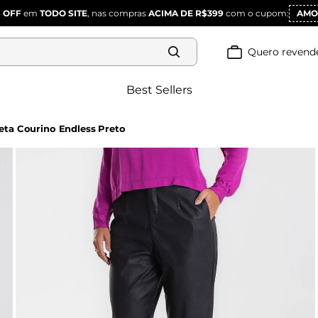
 OFF
em
TODO SITE
, nas compras
ACIMA DE R$399
com o cupom:
AMO
Quero revend
Best Sellers
eta Courino Endless Preto