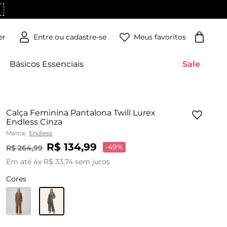
Meus favoritos
er
Básicos Essenciais
Sale
Calça Feminina Pantalona Twill Lurex
Endless Cinza
Marca:
Endless
R$
134
,
99
-
49%
R$
264
,
99
Em até
4
x
R$
33
,
74
sem juros
Cores